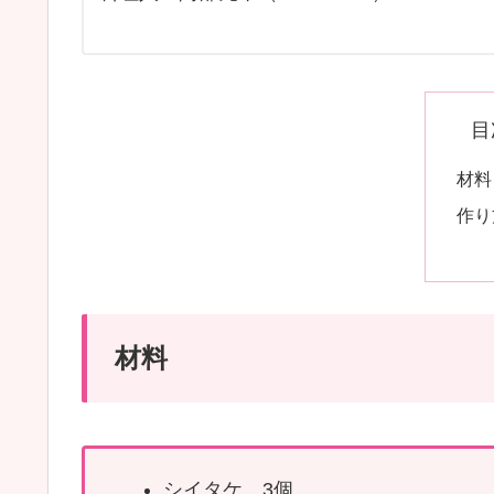
目
材料
作り
材料
シイタケ 3個