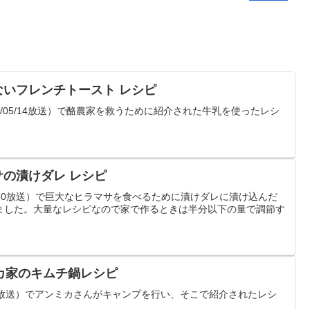
ないフレンチトースト レシピ
023/05/14放送）で酪農家を救うために紹介された牛乳を使ったレシ
サの漬けダレ レシピ
07/30放送）で巨大なヒラマサを食べるために漬けダレに漬け込んだ
ました。大量なレシピなので家で作るときは半分以下の量で調節す
カ家のキムチ鍋レシピ
/00放送）でアンミカさんがキャンプを行い、そこで紹介されたレシ