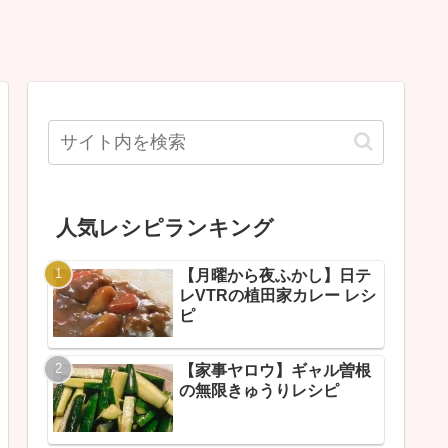
人気レシピランキング
【月曜から夜ふかし】日テ
レVTRの植田家カレー レシ
ピ
【家事ヤロウ】ギャル曽根
の無限きゅうりレシピ