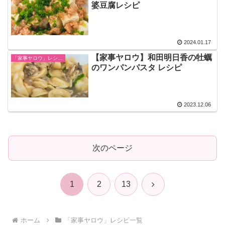
婆豆腐レシピ
2024.01.17
【家事ヤロウ】和田明日香の牡蠣
「家事ヤロウ」レシピ一覧
のワンパンパスタ レシピ
2023.12.06
次のページ
次
1
2
13
へ
ホーム
「家事ヤロウ」レシピ一覧