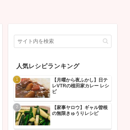
人気レシピランキング
【月曜から夜ふかし】日テ
レVTRの植田家カレー レシ
ピ
【家事ヤロウ】ギャル曽根
の無限きゅうりレシピ