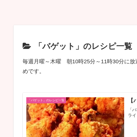
「バゲット」のレシピ一覧
毎週月曜～木曜 朝10時25分～11時30分
めです。
【
「バゲット」のレシピ一覧
「バ
ライ