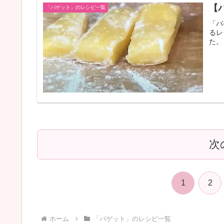
【
「バゲット」のレシピ一覧
「バ
るレ
た。
次
1
2
ホーム
「バゲット」のレシピ一覧