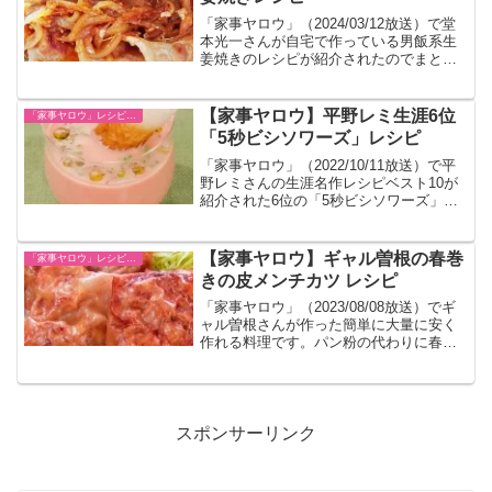
「家事ヤロウ」（2024/03/12放送）で堂
本光一さんが自宅で作っている男飯系生
姜焼きのレシピが紹介されたのでまとめ
ました。
【家事ヤロウ】平野レミ生涯6位
「家事ヤロウ」レシピ一覧
「5秒ビシソワーズ」レシピ
「家事ヤロウ」（2022/10/11放送）で平
野レミさんの生涯名作レシピベスト10が
紹介された6位の「5秒ビシソワーズ」を
まとめました。
【家事ヤロウ】ギャル曽根の春巻
「家事ヤロウ」レシピ一覧
きの皮メンチカツ レシピ
「家事ヤロウ」（2023/08/08放送）でギ
ャル曽根さんが作った簡単に大量に安く
作れる料理です。パン粉の代わりに春巻
きの皮を使った簡単レシピです。
スポンサーリンク