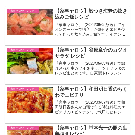
【家事ヤロウ】殻つき海老の炊き
「家事ヤロウ」レシピ一覧
込みご飯レシピ
「家事ヤロウ」（2023/09/05放送）でイ
オンスーパーで購入した殻付きエビを使
って作った炊き込みご飯です。イオンス
ーパー以外で購入した殻付きエビでも作
れます。
【家事ヤロウ】谷原章介のカツオ
「家事ヤロウ」レシピ一覧
サラダ レシピ
「家事ヤロウ」（2023/05/09放送）で紹
介された生カツオを使ったツナサラダの
レシピまとめです。自家製ドレッシング
のレシピもあります。
【家事ヤロウ】和田明日香のちく
「家事ヤロウ」レシピ一覧
わでエビチリ
「家事ヤロウ」（2023/03/07放送）で和
田明日香さんが自宅で作る時短料理のエ
ビチリのエビをチクワで代用したレシピ
です。
【家事ヤロウ】堂本光一の豚の生
「家事ヤロウ」レシピ一覧
姜焼きレシピ