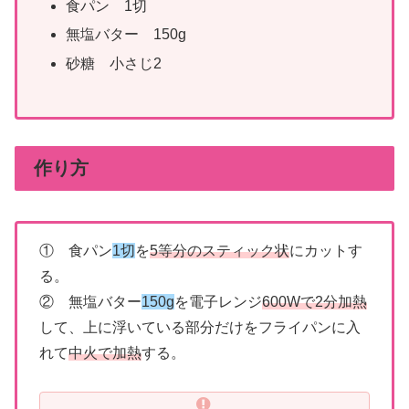
食パン 1切
無塩バター 150g
砂糖 小さじ2
作り方
① 食パン
1切
を
5等分のスティック状
にカットす
る。
② 無塩バター
150g
を電子レンジ
600Wで2分加熱
して、上に浮いている部分だけをフライパンに入
れて
中火で加熱
する。