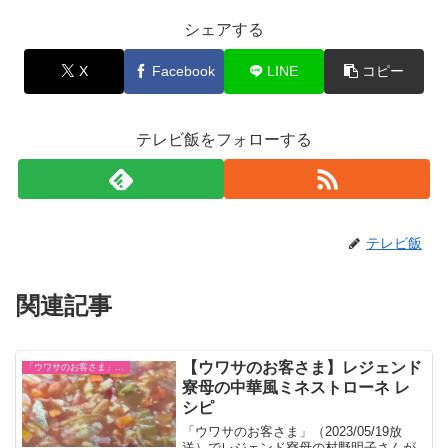
シェアする
X
Facebook
LINE
コピー
テレビ飯をフォローする
テレビ飯
関連記事
【ウワサのお客さま】レジェンド
「ウワサのお客さま」レシピ一覧
寮母の中華風ミネストローネ レ
シピ
「ウワサのお客さま」（2023/05/19放
送）でレジェンド寮母の村野明子さんが