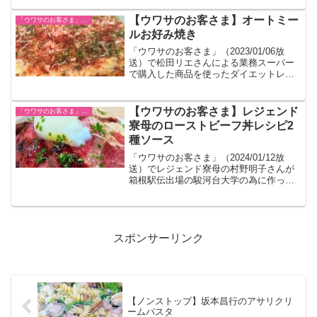
【ウワサのお客さま】オートミー
「ウワサのお客さま」レシピ一覧
ルお好み焼き
「ウワサのお客さま」（2023/01/06放
送）で松田リエさんによる業務スーパー
で購入した商品を使ったダイエットレシ
ピが紹介されました。
【ウワサのお客さま】レジェンド
「ウワサのお客さま」レシピ一覧
寮母のローストビーフ丼レシピ2
種ソース
「ウワサのお客さま」（2024/01/12放
送）でレジェンド寮母の村野明子さんが
箱根駅伝出場の駿河台大学の為に作った
鉄分を意識したローストビーフ丼のレシ
ピです。
スポンサーリンク
【ノンストップ】坂本昌行のアサリクリ
ームパスタ