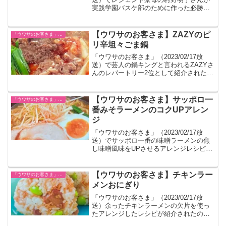
実践学園バスケ部のために作った必勝飯
のレシピまとめです。
【ウワサのお客さま】ZAZYのピ
「ウワサのお客さま」レシピ一覧
リ辛坦々ごま鍋
「ウワサのお客さま」（2023/02/17放
送）で芸人の鍋キングと言われるZAZYさ
んのレパートリー2位として紹介された鍋
です。エバラ坦々ごま鍋の素をつかいま
す。
【ウワサのお客さま】サッポロ一
「ウワサのお客さま」レシピ一覧
番みそラーメンのコクUPアレン
ジ
「ウワサのお客さま」（2023/02/17放
送）でサッポロ一番の味噌ラーメンの焦
し味噌風味をUPさせるアレンジレシピが
紹介されました。
【ウワサのお客さま】チキンラー
「ウワサのお客さま」レシピ一覧
メンおにぎり
「ウワサのお客さま」（2023/02/17放
送）余ったチキンラーメンの欠片を使っ
たアレンジしたレシピが紹介されたので
まとめました。