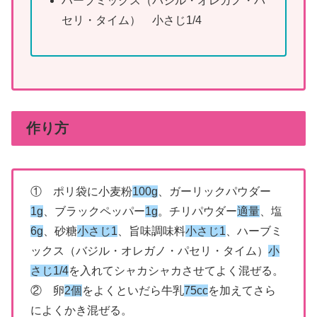
ハーブミックス（バジル・オレガノ・パ
セリ・タイム） 小さじ1/4
作り方
① ポリ袋に小麦粉
100g
、ガーリックパウダー
1g
、ブラックペッパー
1g
。チリパウダー
適量
、塩
6g
、砂糖
小さじ1
、旨味調味料
小さじ1
、ハーブミ
ックス（バジル・オレガノ・パセリ・タイム）
小
さじ1/4
を入れてシャカシャカさせてよく混ぜる。
② 卵
2個
をよくといだら牛乳
75cc
を加えてさら
によくかき混ぜる。