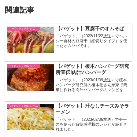
関連記事
【バゲット】豆腐干のオムそば
「バゲット」のレシピ一覧
「バゲット」（2022/11/22放送）でヘル
シー食材の豆腐干（細切りタイプ）を使
ったオムソバです。
【バゲット】榎本ハンバーグ研究
「バゲット」のレシピ一覧
所直伝!肉汁ハンバーグ
「バゲット」（2023/01/09放送）で榎本
ハンバーグ研究所の榎本稔さんが家で簡
単に作れる肉汁ハンバーグのレシピを紹
介しました。
【バゲット】汁なしチーズみそラ
「バゲット」のレシピ一覧
ーメン
「バゲット」（2023/02/06放送）でチー
ズを使った背徳感満載のレシピが紹介さ
れました。