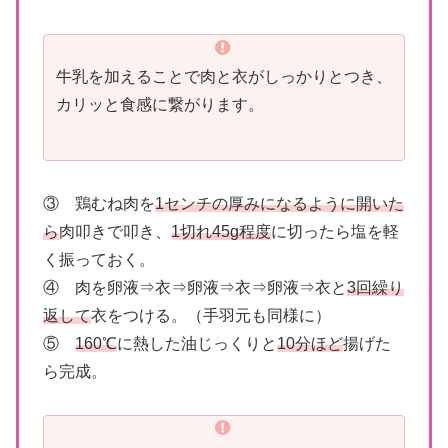
牛乳を加えることで肉と衣がしっかりとつき、
カリッと食感に繋がります。
③ 鶏むね肉を
1センチの厚みになるように開いた
ら
肉叩きで叩き、
1切れ45g程度
に切ったら塩を軽
く振っておく。
④ 肉を卵液⇒衣⇒卵液⇒衣⇒卵液⇒衣と
3回繰り
返して
衣をつける。（手羽元も同様に）
⑤
160℃
に熱した油じっくりと
10分ほど
揚げた
ら完成。