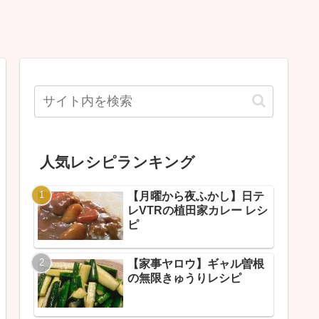
人気レシピランキング
【月曜から夜ふかし】日テ
レVTRの植田家カレー レシ
ピ
【家事ヤロウ】ギャル曽根
の無限きゅうりレシピ