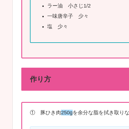
ラー油 小さじ1/2
一味唐辛子 少々
塩 少々
作り方
① 豚ひき肉
250g
を余分な脂を拭き取り