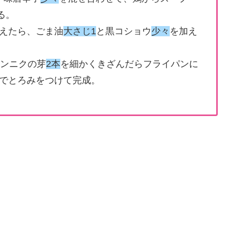
る。
えたら、ごま油
大さじ1
と黒コショウ
少々
を加え
ンニクの芽
2本
を細かくきざんだらフライパンに
でとろみをつけて完成。