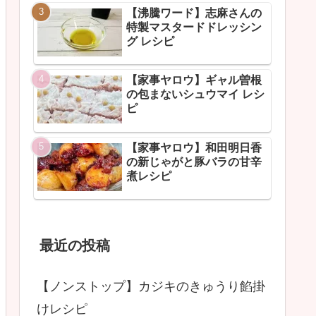
【沸騰ワード】志麻さんの
特製マスタードドレッシン
グ レシピ
【家事ヤロウ】ギャル曽根
の包まないシュウマイ レシ
ピ
【家事ヤロウ】和田明日香
の新じゃがと豚バラの甘辛
煮レシピ
最近の投稿
【ノンストップ】カジキのきゅうり餡掛
けレシピ