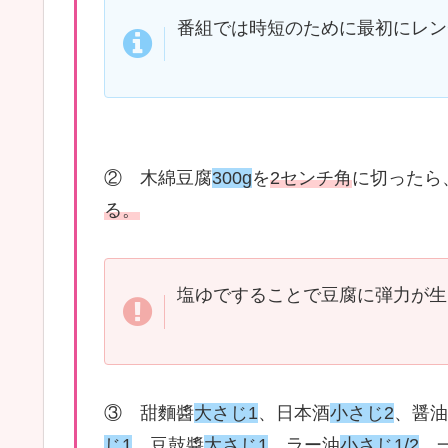
番組では時短のために最初にレン
② 木綿豆腐
300g
を
2センチ角
に切ったら
る。
塩ゆですることで豆腐に弾力が生
③ 甜麵醬
大さじ1
、日本酒
小さじ2
、醤油
じ1
、豆鼓醬
大さじ1
、ラー油
小さじ1/2
、