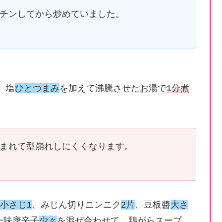
チンしてから炒めていました。
、塩
ひとつまみ
を加えて沸騰させたお湯で
1分煮
まれて型崩れしにくくなります。
小さじ1
、みじん切りニンニク
2片
、豆板醬
大さ
一味唐辛子
少々
を混ぜ合わせて、鶏がらスープ