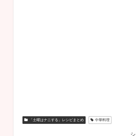
「土曜はナニする」レシピまとめ
中華料理
シ