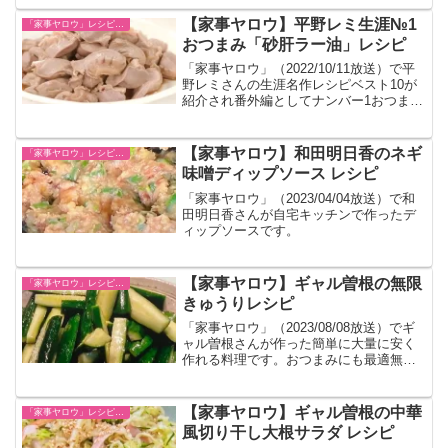
めました。和田明日香さんは牡蠣が苦手
だったそうですが、このレシピで美味し
【家事ヤロウ】平野レミ生涯№1
「家事ヤロウ」レシピ一覧
く食べら...
おつまみ「砂肝ラー油」レシピ
「家事ヤロウ」（2022/10/11放送）で平
野レミさんの生涯名作レシピベスト10が
紹介され番外編としてナンバー1おつまみ
の「砂肝ラー油」のレシピが紹介された
のでまとめました。
【家事ヤロウ】和田明日香のネギ
「家事ヤロウ」レシピ一覧
味噌ディップソース レシピ
「家事ヤロウ」（2023/04/04放送）で和
田明日香さんが自宅キッチンで作ったデ
ィップソースです。
【家事ヤロウ】ギャル曽根の無限
「家事ヤロウ」レシピ一覧
きゅうりレシピ
「家事ヤロウ」（2023/08/08放送）でギ
ャル曽根さんが作った簡単に大量に安く
作れる料理です。おつまみにも最適無限
きゅうりのレシピです。
【家事ヤロウ】ギャル曽根の中華
「家事ヤロウ」レシピ一覧
風切り干し大根サラダ レシピ