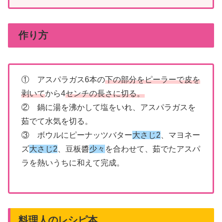
作り方
① アスパラガス6本の
下の部分をピーラーで皮を
剥いて
から4
センチの長さに切る。
② 鍋に湯を沸かして塩をいれ、アスパラガスを
茹でて水気を切る。
③ ボウルにピーナッツバター
大さじ2
、マヨネー
ズ
大さじ2
、豆板醬
少々
を合わせて、茹でたアスパ
ラを熱いうちに和えて完成。
料理人のレシピ本