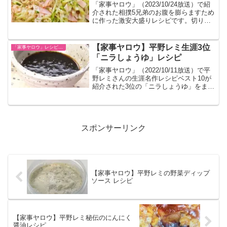
「家事ヤロウ」（2023/10/24放送）で紹
介された相撲5兄弟のお腹を膨らますため
に作った激安大盛りレシピです。切り干
し大根を使って腹持ちの良いサラダで
す。
【家事ヤロウ】平野レミ生涯3位
「家事ヤロウ」レシピ一覧
「ニラしょうゆ」レシピ
「家事ヤロウ」（2022/10/11放送）で平
野レミさんの生涯名作レシピベスト10が
紹介された3位の「ニラしょうゆ」をまと
めました。
スポンサーリンク
【家事ヤロウ】平野レミの野菜ディップ
ソース レシピ
【家事ヤロウ】平野レミ秘伝のにんにく
醤油レシピ