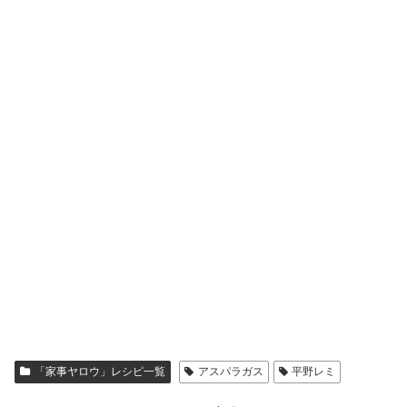
「家事ヤロウ」レシピ一覧
アスパラガス
平野レミ