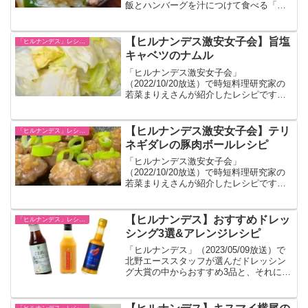
飯とハンバーグを汁につけて食べる「し
るばーぐ」というレシピを紹介しまし
た。
【ヒルナンデス激安女子会】旨塩
「ヒルナンデス」レシピ一覧
キャベツのナムル
「ヒルナンデス激安女子会」
（2022/10/20放送）で時短料理研究家の
若菜まりえさんが紹介したレシピです。
たった3分でできる超簡単料理です。
【ヒルナンデス激安女子会】テリ
「ヒルナンデス」レシピ一覧
ネギダレの豚肉ボールレシピ
「ヒルナンデス激安女子会」
（2022/10/20放送）で時短料理研究家の
若菜まりえさんが紹介したレシピです。
フライパンを使わず電子レンジだけで調
理可能です。
【ヒルナンデス】おすすめドレッ
「ヒルナンデス」レシピ一覧
シング3選&アレンジレシピ
「ヒルナンデス」（2023/05/09放送）で
北野エーススタッフが選んだドレッシン
グ大賞の中からおすすめ3品と、それにあ
ったアレンジレシピが紹介されました。