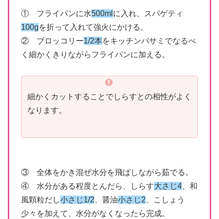
① フライパンに水
500ml
に入れ、スパゲティ
100g
を折って入れて強火にかける。
② ブロッコリー
1/2本
をキッチンバサミでなるべ
く細かくきりながらフライパンに加える。
細かくカットすることでしらすとの相性がよく
なります。
③ 全体をかき混ぜ水分を飛ばしながら茹でる。
④ 水分がある程度とんだら、しらす
大さじ4
、和
風顆粒だし
小さじ1/2
、醤油
小さじ2
、こしょう
少々を加えて、水分がなくなったら完成。