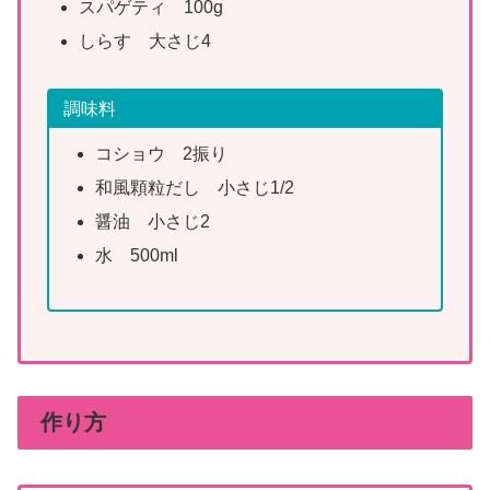
スパゲティ 100g
しらす 大さじ4
調味料
コショウ 2振り
和風顆粒だし 小さじ1/2
醤油 小さじ2
水 500ml
作り方