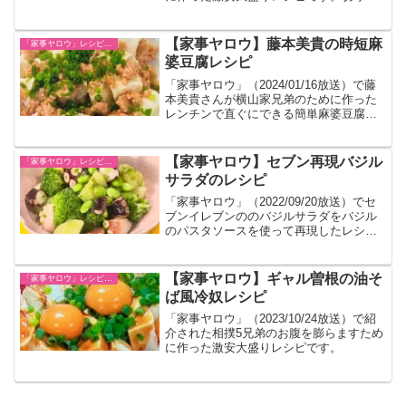
し大根を使って腹持ちの良いサラダで
す。
【家事ヤロウ】藤本美貴の時短麻
「家事ヤロウ」レシピ一覧
婆豆腐レシピ
「家事ヤロウ」（2024/01/16放送）で藤
本美貴さんが横山家兄弟のために作った
レンチンで直ぐにできる簡単麻婆豆腐の
レシピです。
【家事ヤロウ】セブン再現バジル
「家事ヤロウ」レシピ一覧
サラダのレシピ
「家事ヤロウ」（2022/09/20放送）でセ
ブンイレブンののバジルサラダをバジル
のパスタソースを使って再現したレシピ
が紹介された。
【家事ヤロウ】ギャル曽根の油そ
「家事ヤロウ」レシピ一覧
ば風冷奴レシピ
「家事ヤロウ」（2023/10/24放送）で紹
介された相撲5兄弟のお腹を膨らますため
に作った激安大盛りレシピです。