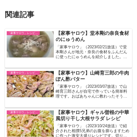
関連記事
【家事ヤロウ】堂本剛の奈良食材
「家事ヤロウ」レシピ一覧
のにゅうめん
「家事ヤロウ」（2023/02/21放送）で堂
本剛さんが地元・奈良の食材をふんだん
に使ったにゅうめんを紹介しました。奈
良の食材でなくても作れます。
【家事ヤロウ】山崎育三郎の牛肉
「家事ヤロウ」レシピ一覧
ぽん酢バター
「家事ヤロウ」（2023/03/07放送）で山
崎育三郎さんが自宅で作っている簡単料
理です。おばあちゃんに教わったそうで
す。
【家事ヤロウ】ギャル曽根の中華
「家事ヤロウ」レシピ一覧
風切り干し大根サラダ レシピ
「家事ヤロウ」（2023/10/24放送）で紹
介された相撲5兄弟のお腹を膨らますため
に作った激安大盛りレシピです。切り干