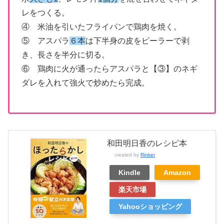
レをつくる。
④ 米油を引いたフライパンで鶏肉を焼く。
⑤ アスパラ
６本
は下半身の皮をピーラーで剥
き、長さを半分に切る。
⑥ 鶏肉に火が通ったらアスパラと【③】のネギ
ダレを入れて強火で炒めたら完成。
和田明日香のレシピ本
created by
Rinker
Kindle
Amazon
楽天市場
Yahooショッピング