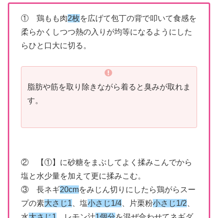
① 鶏もも肉
2枚
を広げて包丁の背で叩いて食感を
柔らかくしつつ熱の入りが均等になるようにした
らひと口大に切る。
脂肪や筋を取り除きながら着ると臭みが取れま
す。
② 【①】に砂糖をまぶしてよく揉みこんでから
塩と水少量を加えて更に揉みこむ。
③ 長ネギ
20cm
をみじん切りにしたら鶏がらスー
プの素
大さじ1
、塩
小さじ1/4
、片栗粉
小さじ1/2
、
水
大さじ1
、レモン汁
1個分
を混ぜ合わせてネギダ