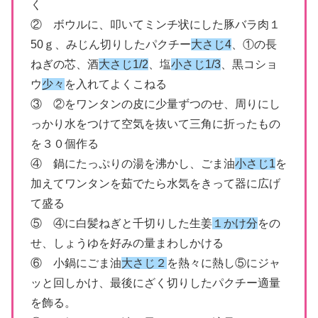
く
② ボウルに、叩いてミンチ状にした豚バラ肉１
50ｇ、みじん切りしたパクチー
大さじ4
、①の長
ねぎの芯、酒
大さじ1/2
、塩
小さじ1/3
、黒コショ
ウ
少々
を入れてよくこねる
③ ②をワンタンの皮に少量ずつのせ、周りにし
っかり水をつけて空気を抜いて三角に折ったもの
を３０個作る
④ 鍋にたっぷりの湯を沸かし、ごま油
小さじ1
を
加えてワンタンを茹でたら水気をきって器に広げ
て盛る
⑤ ④に白髪ねぎと千切りした生姜
１かけ分
をの
せ、しょうゆを好みの量まわしかける
⑥ 小鍋にごま油
大さじ２
を熱々に熱し⑤にジャ
ッと回しかけ、最後にざく切りしたパクチー適量
を飾る。