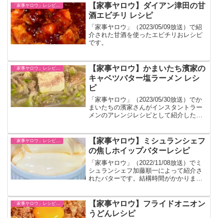
です。
【家事ヤロウ】ダイアン津田の甘
「家事ヤロウ」レシピ一覧
酒エビチリ レシピ
「家事ヤロウ」（2023/05/09放送）で紹
介された甘酒を使ったエビチリおレシピ
です。
【家事ヤロウ】かまいたち濱家の
「家事ヤロウ」レシピ一覧
キャベツバター塩ラーメン レシ
ピ
「家事ヤロウ」（2023/05/30放送）でか
まいたちの濱家さんがインスタントラー
メンのアレンジレシピとして紹介したも
のをまとめました。サッポロ一番塩ラー
メンとキャベツ、バターを掛け合わせま
す。
【家事ヤロウ】ミシュランシェフ
「家事ヤロウ」レシピ一覧
の焦しホイップバターレシピ
「家事ヤロウ」（2022/11/08放送）でミ
シュランシェフ加藤順一によって紹介さ
れたバターです。結構時間がかかりま
す。
【家事ヤロウ】フライドオニオン
「家事ヤロウ」レシピ一覧
うどんレシピ