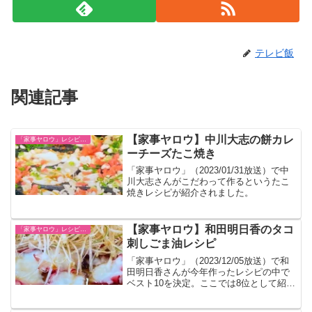
テレビ飯
関連記事
【家事ヤロウ】中川大志の餅カレ
「家事ヤロウ」レシピ一覧
ーチーズたこ焼き
「家事ヤロウ」（2023/01/31放送）で中
川大志さんがこだわって作るというたこ
焼きレシピが紹介されました。
【家事ヤロウ】和田明日香のタコ
「家事ヤロウ」レシピ一覧
刺しごま油レシピ
「家事ヤロウ」（2023/12/05放送）で和
田明日香さんが今年作ったレシピの中で
ベスト10を決定。ここでは8位として紹介
された茹でだこを美味しく食べるレシピ
です。タコ漁師さんにも好評だったそう