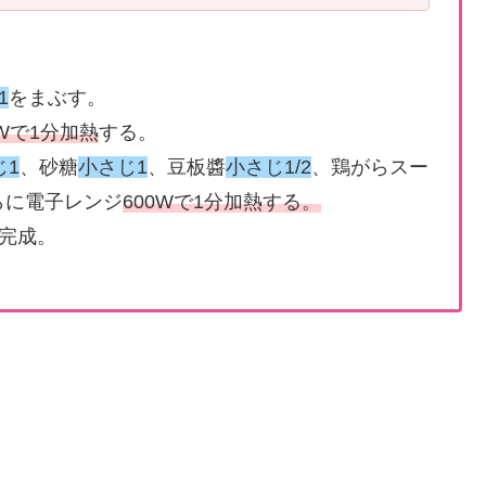
1
をまぶす。
0Wで1分加熱
する。
じ1
、砂糖
小さじ1
、豆板醬
小さじ1/2
、鶏がらスー
らに電子レンジ
600Wで1分加熱する。
完成。