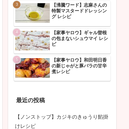
【沸騰ワード】志麻さんの
特製マスタードドレッシン
グ レシピ
【家事ヤロウ】ギャル曽根
の包まないシュウマイ レシ
ピ
【家事ヤロウ】和田明日香
の新じゃがと豚バラの甘辛
煮レシピ
最近の投稿
【ノンストップ】カジキのきゅうり餡掛
けレシピ