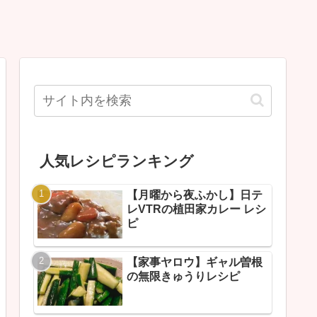
人気レシピランキング
【月曜から夜ふかし】日テ
レVTRの植田家カレー レシ
ピ
【家事ヤロウ】ギャル曽根
の無限きゅうりレシピ