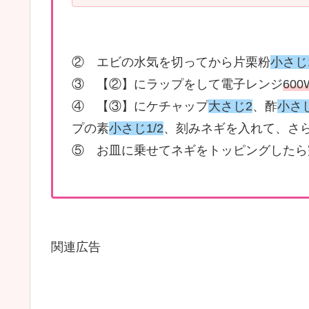
② エビの水気を切ってから片栗粉
小さじ
③ 【②】にラップをして電子レンジ
60
④ 【③】にケチャップ
大さじ2
、酢
小さ
プの素
小さじ1/2
、刻みネギを入れて、さ
⑤ お皿に乗せてネギをトッピングしたら
関連広告