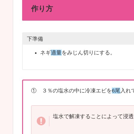
作り方
下準備
ネギ
適量
をみじん切りにする。
① ３％の塩水の中に冷凍エビを
6尾
入れ
塩水で解凍することによって浸透