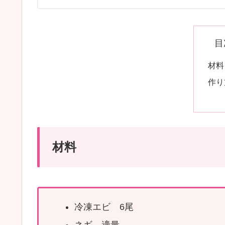
目
材料
作り
材料
冷凍エビ 6尾
ネギ 適量