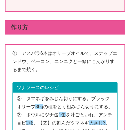
作り方
① アスパラ6本はオリーブオイルで、スナップエ
ンドウ、ベーコン、ニンニクと一緒にこんがりす
るまで焼く。
ツナソースのレシピ
② タマネギをみじん切りにする。ブラック
オリーブ
30g
の種をとり粗みじん切りにする。
③ ボウルにツナ缶
1缶
を汁ごといれ、アンチ
ョビ
2枚
、【②】の刻んだタマネギ
大さじ3
、