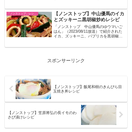
はニンニクアンチョビソースです。
【ノンストップ】中山優馬のイカ
「ノンストップ」レシピ一覧
とズッキーニ黒胡椒炒めレシピ
「ノンストップ 中山優馬のゆウマいご
はん」（2023/08/11放送）で紹介された
イカ、ズッキーニ、パプリカを黒胡椒を
たっぷり使った料理です。
スポンサーリンク
【ノンストップ】飯尾和樹のきんぴら目
玉焼き丼レシピ
【ノンストップ】笠原将弘の長イモのわ
さび漬けレシピ