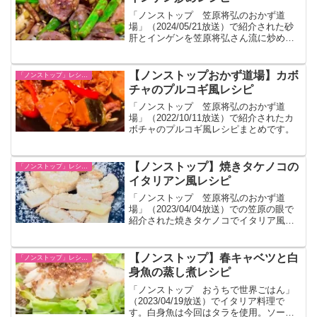
「ノンストップ 笠原将弘のおかず道
場」（2024/05/21放送）で紹介された砂
肝とインゲンを笠原将弘さん流に炒めた
レシピです。
【ノンストップおかず道場】カボ
「ノンストップ」レシピ一覧
チャのプルコギ風レシピ
「ノンストップ 笠原将弘のおかず道
場」（2022/10/11放送）で紹介されたカ
ボチャのプルコギ風レシピまとめです。
【ノンストップ】焼きタケノコの
「ノンストップ」レシピ一覧
イタリアン風レシピ
「ノンストップ 笠原将弘のおかず道
場」（2023/04/04放送）での笠原の眼で
紹介された焼きタケノコでイタリア風を
味わうレシピです。
【ノンストップ】春キャベツと白
「ノンストップ」レシピ一覧
身魚の蒸し煮レシピ
「ノンストップ おうちで世界ごはん」
（2023/04/19放送）でイタリア料理で
す。白身魚は今回はタラを使用。ソース