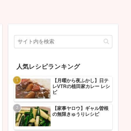
人気レシピランキング
【月曜から夜ふかし】日テ
レVTRの植田家カレー レシ
ピ
【家事ヤロウ】ギャル曽根
の無限きゅうりレシピ