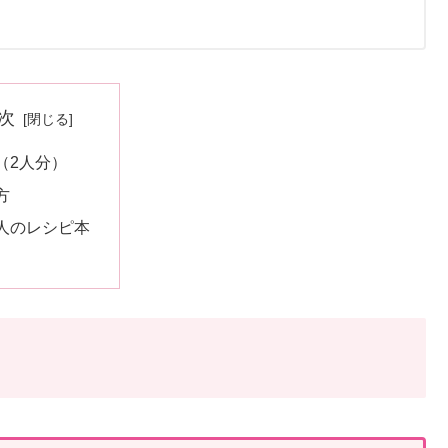
次
（2人分）
方
人のレシピ本