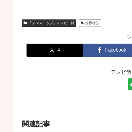
「ノンストップ」レシピ一覧
笠原将弘
シ
X
Facebook
テレビ飯
関連記事