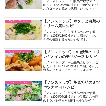
「ノンストップ 中山優馬のゆウマいご
はん」（2023/06/02放送）で紹介された
北京ダックを鶏肉で代用したレシピで
す。
【ノンストップ】ホタテと白菜の
「ノンストップ」レシピ一覧
クリーム煮レシピ
「ノンストップ 笠原将弘のおかず道
場」（2023/12/05放送）で紹介されたホ
タテの缶詰を使ったレシピです。
【ノンストップ】中山優馬のエリ
「ノンストップ」レシピ一覧
ンギとイカのチリソース レシピ
「ノンストップ 中山優馬のゆウマいご
はん」（2023/09/29放送）で紹介された
海老の代わりにイカ、エリンギを使った
チリソースのレシピまとめです。
【ノンストップ】笠原将弘のミツ
「ノンストップ」レシピ一覧
バツナマヨ レシピ
「ノンストップ 笠原将弘のおかず道
場」（2024/04/23放送）で笠原さん特製
のミツバを使った副菜レシピが紹介され
たのでまとめました。