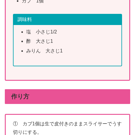
カブ 1個
調味料
塩 小さじ1/2
酢 大さじ1
みりん 大さじ1
作り方
① カブ1個は生で皮付きのままスライサーでうす
切りにする。