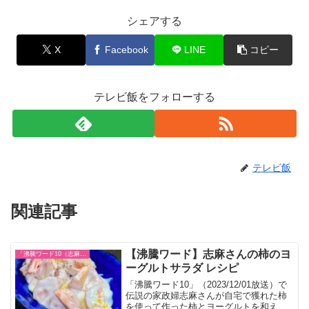
シェアする
X
Facebook
LINE
コピー
テレビ飯をフォローする
テレビ飯
関連記事
【沸騰ワード】志麻さんの柿のヨ
「沸騰ワード10（志麻さん）」レシピまとめ
ーグルトサラダ レシピ
「沸騰ワード10」（2023/12/01放送）で
伝説の家政婦志麻さんが自宅で獲れた柿
を使って作った柿とヨーグルトを和える