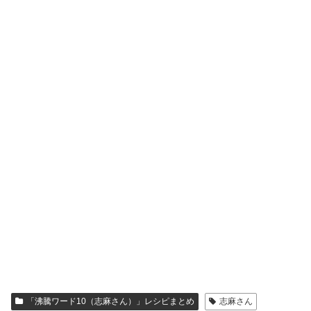
「沸騰ワード10（志麻さん）」レシピまとめ
志麻さん