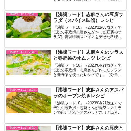
だけの簡単レシピです。
【沸騰ワード】志麻さんの豆腐サ
「沸騰ワード10（志麻さん）」レシピまとめ
ラダ（スパイス味噌）レシピ
「沸騰ワード10」（2023/11/03放送）で
伝説の家政婦志麻さんが作った豆腐のサ
ラダに特製味噌スパイスを乗せた料理の
レシピです。（分量は目分量です）
【沸騰ワード】志麻さんのシラス
「沸騰ワード10（志麻さん）」レシピまとめ
と春野菜のオムレツ レシピ
「沸騰ワード10」（2023/04/21放送）で
伝説の家政婦・志麻さんが作ったシラス
と春野菜を使ったレシピです。（分量は
紹介されないのでテレビで見た目安です
味見をしながら作ってください）
【沸騰ワード】志麻さんのアスパ
「沸騰ワード10（志麻さん）」レシピまとめ
ラのオーブン焼きレシピ
「沸騰ワード10」（2023/04/21放送）で
伝説の家政婦・志麻さんが青空レストラ
ンで紹介されたアスパラガス（さぬきの
めざめ）を使って作ったレシピです。
（分量は紹介されないのでテレビで見た
目安です味見をしながら作ってくださ
【沸騰ワード】志麻さんの豚肉と
「沸騰ワード10（志麻さん）」レシピまとめ