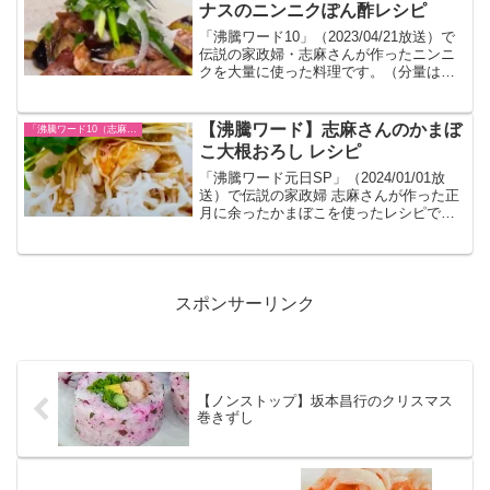
い）
ナスのニンニクぽん酢レシピ
「沸騰ワード10」（2023/04/21放送）で
伝説の家政婦・志麻さんが作ったニンニ
クを大量に使った料理です。（分量は紹
介されないのでテレビで見た目安です味
見をしながら作ってください）
【沸騰ワード】志麻さんのかまぼ
「沸騰ワード10（志麻さん）」レシピまとめ
こ大根おろし レシピ
「沸騰ワード元日SP」（2024/01/01放
送）で伝説の家政婦 志麻さんが作った正
月に余ったかまぼこを使ったレシピで
す。（分量などは目分量です）
スポンサーリンク
【ノンストップ】坂本昌行のクリスマス
巻きずし