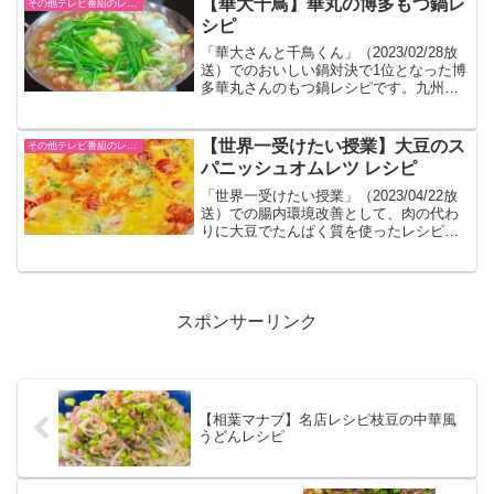
【華大千鳥】華丸の博多もつ鍋レ
その他テレビ番組のレシピ
シピ
「華大さんと千鳥くん」（2023/02/28放
送）でのおいしい鍋対決で1位となった博
多華丸さんのもつ鍋レシピです。九州の
甘い醤油をベースにした博多のもつを使
った鍋です。
【世界一受けたい授業】大豆のス
その他テレビ番組のレシピ
パニッシュオムレツ レシピ
「世界一受けたい授業」（2023/04/22放
送）での腸内環境改善として、肉の代わ
りに大豆でたんぱく質を使ったレシピが
紹介されました。コレステロールや中性
脂肪を下げることが期待できるそうで
す。
スポンサーリンク
【相葉マナブ】名店レシピ枝豆の中華風
うどんレシピ