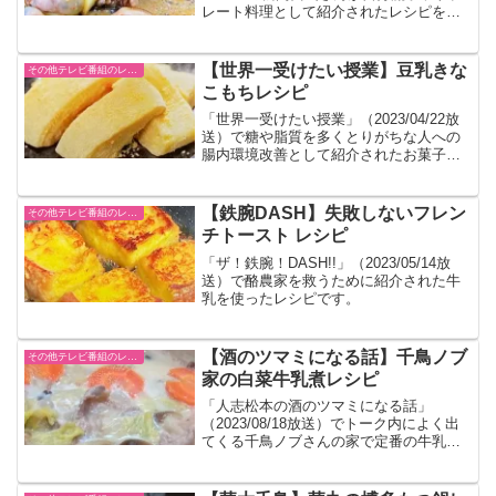
レート料理として紹介されたレシピをま
とめました。分量は目分量です。
【世界一受けたい授業】豆乳きな
その他テレビ番組のレシピ
こもちレシピ
「世界一受けたい授業」（2023/04/22放
送）で糖や脂質を多くとりがちな人への
腸内環境改善として紹介されたお菓子で
す。タンパク質、鉄分、カルシウムが摂
れるヘルシーおやつです。
【鉄腕DASH】失敗しないフレン
その他テレビ番組のレシピ
チトースト レシピ
「ザ！鉄腕！DASH!!」（2023/05/14放
送）で酪農家を救うために紹介された牛
乳を使ったレシピです。
【酒のツマミになる話】千鳥ノブ
その他テレビ番組のレシピ
家の白菜牛乳煮レシピ
「人志松本の酒のツマミになる話」
（2023/08/18放送）でトーク内によく出
てくる千鳥ノブさんの家で定番の牛乳煮
のレシピが公開されたのでまとめまし
た。