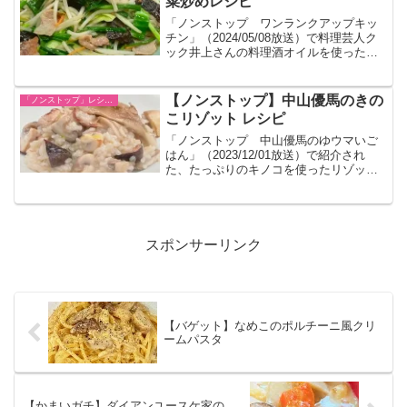
菜炒めレシピ
「ノンストップ ワンランクアップキッ
チン」（2024/05/08放送）で料理芸人ク
ック井上さんの料理酒オイルを使った野
菜炒めのレシピです。
【ノンストップ】中山優馬のきの
「ノンストップ」レシピ一覧
こリゾット レシピ
「ノンストップ 中山優馬のゆウマいご
はん」（2023/12/01放送）で紹介され
た、たっぷりのキノコを使ったリゾット
のレシピです。
スポンサーリンク
【バゲット】なめこのポルチーニ風クリ
ームパスタ
【かまいガチ】ダイアンユースケ家の