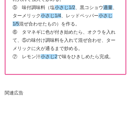
⑤ 味付調味料（塩
小さじ1/2
、黒コショウ
適量
、
ターメリック
小さじ1/4
、レッドペッパー
小さじ
1/5
混ぜ合わせたもの）を作る。
⑥ タマネギに色が付き始めたら、オクラを入れ
て、⑤の味付け調味料を入れて混ぜ合わせ、ター
メリックに火が通るまで炒める。
⑦ レモン汁
小さじ2
で味をひきしめたら完成。
関連広告