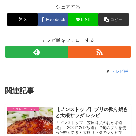
シェアする
X
Facebook
LINE
コピー
テレビ飯をフォローする
テレビ飯
関連記事
【ノンストップ】ブリの照り焼き
「ノンストップ」レシピ一覧
と大根サラダ レシピ
「ノンストップ 笠原将弘のおかず道
場」（2023/12/12放送）で旬のブリを使
った照り焼きと大根サラダのレシピで