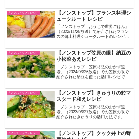
す。
【ノンストップ】フランス料理シ
「ノンストップ」レシピ一覧
ュークルート レシピ
「ノンストップ おうちで世界ごはん」
（2023/11/29放送）で紹介されたフラン
スの郷土料理シュークルートのレシピで
す。本来は塩漬けキャベツを発酵させま
すが手軽に作るレシピが紹介されまし
た。
【ノンストップ笠原の眼】納豆の
「ノンストップ」レシピ一覧
小松菜あえレシピ
「ノンストップ 笠原将弘のおかず道
場」（2024/03/26放送）での笠原の眼で
紹介された納豆を使った活用レシピで
す。
【ノンストップ】きゅうりの粒マ
「ノンストップ」レシピ一覧
スタード和えレシピ
「ノンストップ 笠原将弘のおかず道
場」（2023/06/27放送）での笠原の眼で
紹介されたきゅうりの活用方法です。
【ノンストップ】クック井上の野
「ノンストップ」レシピ一覧