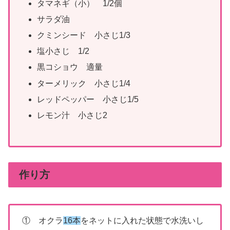
タマネギ（小） 1/2個
サラダ油
クミンシード 小さじ1/3
塩小さじ 1/2
黒コショウ 適量
ターメリック 小さじ1/4
レッドペッパー 小さじ1/5
レモン汁 小さじ2
作り方
① オクラ
16本
をネットに入れた状態で水洗いし