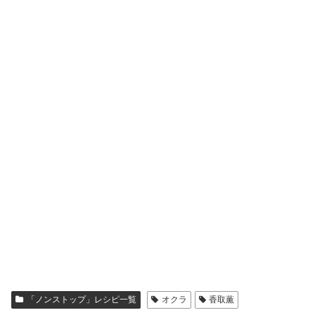
「ノンストップ」レシピ一覧
オクラ
香取薫