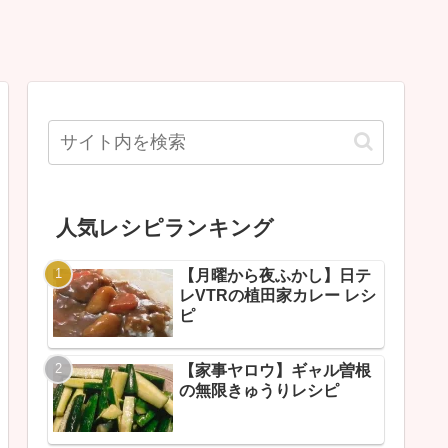
人気レシピランキング
【月曜から夜ふかし】日テ
レVTRの植田家カレー レシ
ピ
【家事ヤロウ】ギャル曽根
の無限きゅうりレシピ