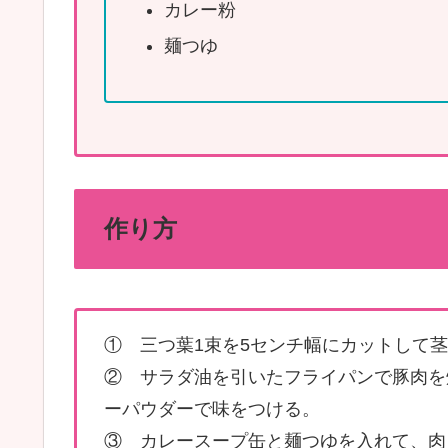
カレー粉
麺つゆ
作り方
① 三つ葉1束を5センチ幅にカットして
② サラダ油を引いたフライパンで豚肉を
ーパウダーで味をつける。
③ カレースープ缶と麺つゆを入れて、肉