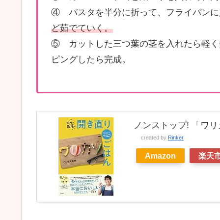
④ パスタを半分に折って、フライパンに
ど茹でていく。
⑤ カットした三つ葉の茎を入れたら軽く
ピングしたら完成。
ノンストップ! 「ワリカ
created by
Rinker
Amazon
楽天