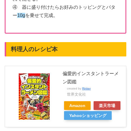
④ 器に盛り付けたらお好みのトッピングとバタ
ー
10g
を乗せて完成。
料理人のレシピ本
偏愛的インスタントラーメ
ン図鑑
created by
Rinker
世界文化社
Amazon
楽天市場
Yahooショッピング