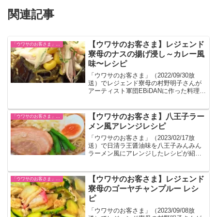
関連記事
【ウワサのお客さま】レジェンド
「ウワサのお客さま」レシピ一覧
寮母のナスの揚げ浸し～カレー風
味〜レシピ
「ウワサのお客さま」（2022/09/30放
送）でレジェンド寮母の村野明子さんが
アーティスト軍団EBiDANに作った料理の
レシピです。
【ウワサのお客さま】八王子ラー
「ウワサのお客さま」レシピ一覧
メン風アレンジレシピ
「ウワサのお客さま」（2023/02/17放
送）で日清ラ王醤油味を八王子みんみん
ラーメン風にアレンジしたレシピが紹介
されました。
【ウワサのお客さま】レジェンド
「ウワサのお客さま」レシピ一覧
寮母のゴーヤチャンプルー レシ
ピ
「ウワサのお客さま」（2023/09/08放