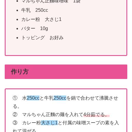
マルちゃん正麵味噌味 1袋
牛乳 250cc
カレー粉 大さじ1
バター 10g
トッピング お好み
作り方
① 水
250cc
と牛乳
250cc
を鍋で合わせて沸騰させ
る。
② マルちゃん正麵の麺を入れて
4分茹でる。
③ カレー粉
大さじ1
と付属の味噌スープの素を入
れて混ぜる。