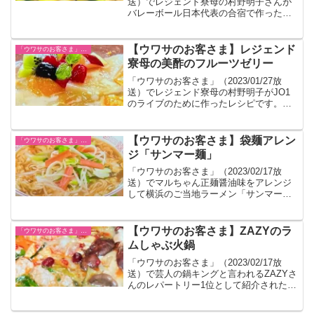
送）でレジェンド寮母の村野明子さんが
バレーボール日本代表の合宿で作ったレ
シピです。肉の代わりに沖縄カマボコで
たんぱく質を補充しています。
【ウワサのお客さま】レジェンド
「ウワサのお客さま」レシピ一覧
寮母の美酢のフルーツゼリー
「ウワサのお客さま」（2023/01/27放
送）でレジェンド寮母の村野明子がJO1
のライブのために作ったレシピです。飲
む酢「美酢」を使いました。
【ウワサのお客さま】袋麺アレン
「ウワサのお客さま」レシピ一覧
ジ「サンマー麺」
「ウワサのお客さま」（2023/02/17放
送）でマルちゃん正麺醤油味をアレンジ
して横浜のご当地ラーメン「サンマー
麺」風のレシピが紹介されたのでまとめ
ました。
【ウワサのお客さま】ZAZYのラ
「ウワサのお客さま」レシピ一覧
ムしゃぶ火鍋
「ウワサのお客さま」（2023/02/17放
送）で芸人の鍋キングと言われるZAZYさ
んのレパートリー1位として紹介された鍋
レシピです。アンズコフーズの火鍋の素
を使います。