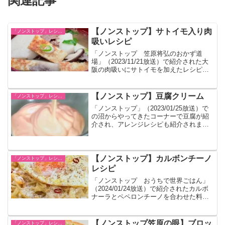
関連記事
【ノンストップ】サトイモ入り肉
「ノンストップ」レシピ一覧
吸いレシピ
「ノンストップ 笠原将弘のおかず道
場」（2023/11/21放送）で紹介された大
阪の肉吸いにサトイモを加えたレシピで
す。
【ノンストップ】豆腐クリーム
「ノンストップ」レシピ一覧
「ノンストップ」（2023/01/25放送）で
の沼からやってきたコーナーで豆腐が紹
介され、アレンジレシピも紹介されまし
た。普通のクリームの代替として使いま
す。
【ノンストップ】カルボンチーノ
「ノンストップ」レシピ一覧
レシピ
「ノンストップ おうちで世界ごはん」
（2024/01/24放送）で紹介されたカルボ
ナーラとペペロンチーノを合わせた料理
のレシピです。イタリアでは貧乏人のパ
スタとも呼ばれているそうです。
【ノンストップ笠原の眼】ブロッ
「ノンストップ」レシピ一覧