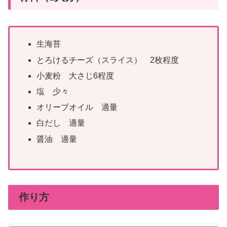
生海苔
とろけるチーズ（スライス） 2枚程度
小麦粉 大さじ6程度
塩 少々
オリーブオイル 適量
白だし 適量
醤油 適量
作り方