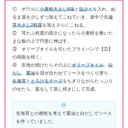
① ボウルに
小麦粉大さじ6強
と
塩少々
を入れ、ぬ
るま湯を少しずつ加えてこねていき、途中で生
海
苔大さじ2程度
を加えさらにこねる。
② 耳たぶ程度の固さになったら小麦粉を敷いた
まな板の上で円形に伸ばす。
③ オリーブオイルを引いたフライパンで【②】
の両面を焼く。
④ 生地が焼けたらその上に
オリーブオイル
、
白
だし
、
醤油
を混ぜ合わせてソースをつくり塗り、
生海苔
と
とろけるチーズ
をちぎりながらたっぷり
のせたら、蓋をして蒸し焼きにして完成。
生海苔との相性を考えて醤油と白だしでソース
を作っていました。