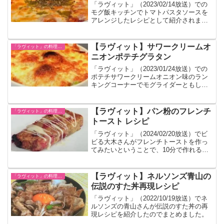
「ラヴィット」（2023/02/14放送）での
モグ飯キッチンでトマトパスタソースを
アレンジしたレシピとして紹介されまし
た。
【ラヴィット】サワークリームオ
「ラヴィット」の料理レシピ一覧
ニオンポテチグラタン
「ラヴィット」（2023/01/24放送）での
ポテチサワークリームオニオン味のラン
キングコーナーでモグライダーともしげ
さんがアボカドとサラダチキンを使って
調味料要らずの簡単アレンジグラタンを
紹介しました。
【ラヴィット】パン粉のフレンチ
「ラヴィット」の料理レシピ一覧
トースト レシピ
「ラヴィット」（2024/02/20放送）でビ
ビる大木さんがフレンチトーストを作っ
てみたいということで、10分で作れるフ
レンチトーストのレシピが紹介されたの
でまとめました。
【ラヴィット】ネルソンズ青山の
「ラヴィット」の料理レシピ一覧
伝説のすた丼再現レシピ
「ラヴィット」（2022/10/19放送）でネ
ルソンズの青山さんが伝説のすた丼の再
現レシピを紹介したのでまとめました。