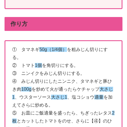
作り方
① タマネギ
50g（1/4個）
を粗みじん切りにす
る。
② トマト
1個
を角切りにする。
③ ニンイクをみじん切りにする。
④ みじん切りにしたニンニク、タマネギと豚ひ
き肉
100g
を炒めて火が通ったらケチャップ
大さじ
1
、ウスターソース
大さじ1
、塩コショウ
適量
を加
えてさらに炒める。
⑤ お皿にご飯適量を盛ったら、ちぎったレタス
2
枚
とカットしたトマトをのせ、さらに【④】のひ