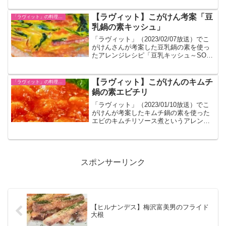
【ラヴィット】こがけん考案「豆
「ラヴィット」の料理レシピ一覧
乳鍋の素キッシュ」
「ラヴィット」（2023/02/07放送）でこ
がけんさんが考案した豆乳鍋の素を使っ
たアレンジレシピ「豆乳キッシュ～SOY
ッシュ～」が紹介されたのでレシピをま
とめました。
【ラヴィット】こがけんのキムチ
「ラヴィット」の料理レシピ一覧
鍋の素エビチリ
「ラヴィット」（2023/01/10放送）でこ
がけんが考案したキムチ鍋の素を使った
エビのキムチリソース煮というアレンジ
レシピが紹介されました。
スポンサーリンク
【ヒルナンデス】梅沢富美男のフライド
大根