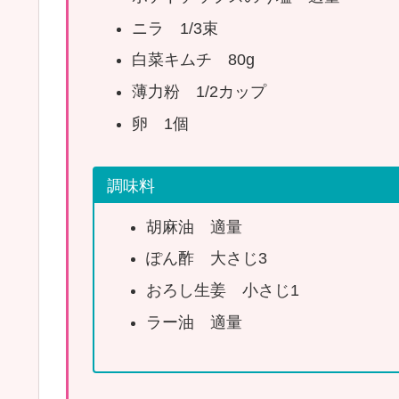
ニラ 1/3束
白菜キムチ 80g
薄力粉 1/2カップ
卵 1個
調味料
胡麻油 適量
ぽん酢 大さじ3
おろし生姜 小さじ1
ラー油 適量