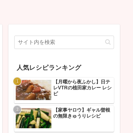
人気レシピランキング
【月曜から夜ふかし】日テ
レVTRの植田家カレー レシ
ピ
【家事ヤロウ】ギャル曽根
の無限きゅうりレシピ