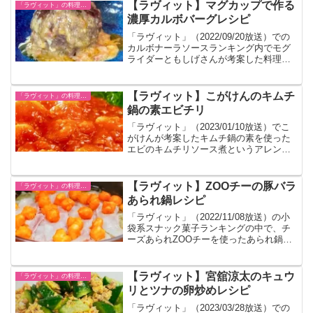
【ラヴィット】マグカップで作る
「ラヴィット」の料理レシピ一覧
濃厚カルボバーグレシピ
「ラヴィット」（2022/09/20放送）での
カルボナーラソースランキング内でモグ
ライダーともしげさんが考案した料理の
レシピです。
【ラヴィット】こがけんのキムチ
「ラヴィット」の料理レシピ一覧
鍋の素エビチリ
「ラヴィット」（2023/01/10放送）でこ
がけんが考案したキムチ鍋の素を使った
エビのキムチリソース煮というアレンジ
レシピが紹介されました。
【ラヴィット】ZOOチーの豚バラ
「ラヴィット」の料理レシピ一覧
あられ鍋レシピ
「ラヴィット」（2022/11/08放送）の小
袋系スナック菓子ランキングの中で、チ
ーズあられZOOチーを使ったあられ鍋の
レシピが紹介されました。
【ラヴィット】宮舘涼太のキュウ
「ラヴィット」の料理レシピ一覧
リとツナの卵炒めレシピ
「ラヴィット」（2023/03/28放送）での