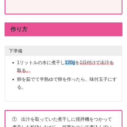
作り方
下準備
1リットルの水に煮干し
120g
を
1日付けて出汁を
取る。
卵を茹でて半熟ゆで卵を作ったら、味付玉子にす
る。
① 出汁を取っていた煮干しに撹拌機をつかって