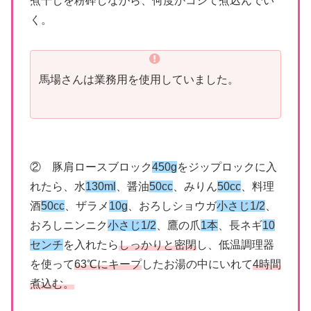
煮干しを粉砕しながら、何度かコシて煮込んでい
く。
馬場さんは業務用を使用していました。
② 豚肩ロースブロック
450g
をジップロックに入
れたら、水
130ml
、醤油
50cc
、みりん
50cc
、料理
酒
50cc
、ザラメ
10g
、おろしショウガ
小さじ1/2
、
おろしニンニク
小さじ1/2
、鷹の爪
1本
、長ネギ
10
センチ
を入れたら
しっかりと密閉
し、低温調理器
を使って
63℃にキープ
したお湯の中にいれて
4時間
煮込む。