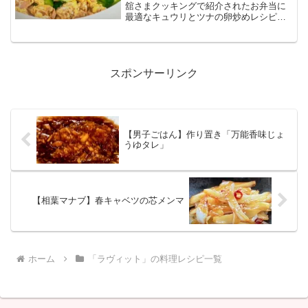
舘さまクッキングで紹介されたお弁当に
最適なキュウリとツナの卵炒めレシピで
す。
スポンサーリンク
【男子ごはん】作り置き「万能香味じょ
うゆタレ」
【相葉マナブ】春キャベツの芯メンマ
ホーム
「ラヴィット」の料理レシピ一覧