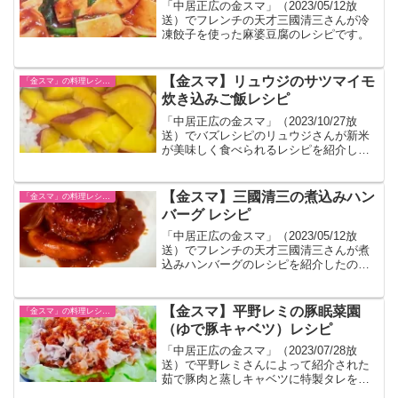
「中居正広の金スマ」（2023/05/12放
送）でフレンチの天才三國清三さんが冷
凍餃子を使った麻婆豆腐のレシピです。
【金スマ】リュウジのサツマイモ
「金スマ」の料理レシピまとめ
炊き込みご飯レシピ
「中居正広の金スマ」（2023/10/27放
送）でバズレシピのリュウジさんが新米
が美味しく食べられるレシピを紹介しま
した。サツマイモとバター醤油を合わせ
た炊き込みご飯です。
【金スマ】三國清三の煮込みハン
「金スマ」の料理レシピまとめ
バーグ レシピ
「中居正広の金スマ」（2023/05/12放
送）でフレンチの天才三國清三さんが煮
込みハンバーグのレシピを紹介したので
まとめました。
【金スマ】平野レミの豚眠菜園
「金スマ」の料理レシピまとめ
（ゆで豚キャベツ）レシピ
「中居正広の金スマ」（2023/07/28放
送）で平野レミさんによって紹介された
茹で豚肉と蒸しキャベツに特製タレをか
けた料理のレシピです。