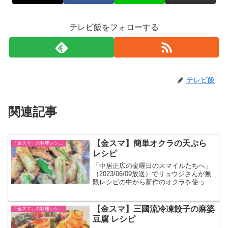
テレビ飯をフォローする
テレビ飯
関連記事
【金スマ】簡単オクラの天ぷら
「金スマ」の料理レシピまとめ
レシピ
「中居正広の金曜日のスマイルたちへ」
（2023/06/09放送）でリュウジさんが無
限レシピの中から新作のオクラを使った
天ぷら料理無限ザクザクオクラを紹介し
ました。
【金スマ】三國流冷凍餃子の麻婆
「金スマ」の料理レシピまとめ
豆腐 レシピ