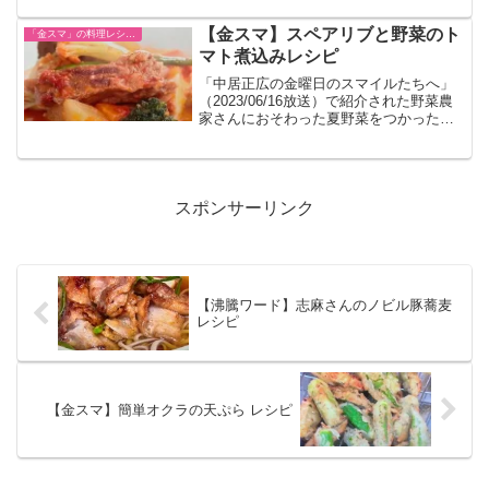
【金スマ】スペアリブと野菜のト
「金スマ」の料理レシピまとめ
マト煮込みレシピ
「中居正広の金曜日のスマイルたちへ」
（2023/06/16放送）で紹介された野菜農
家さんにおそわった夏野菜をつかった料
理のレシピです。
スポンサーリンク
【沸騰ワード】志麻さんのノビル豚蕎麦
レシピ
【金スマ】簡単オクラの天ぷら レシピ