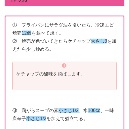
① フライパンにサラダ油を引いたら、冷凍エビ
焼売
12個
を並べて焼く。
② 焼売が色づいてきたらケチャップ
大さじ3
を加
えたら少し炒める。
ケチャップの酸味を飛ばします。
③ 鶏がらスープの素
小さじ1/2
、水
100cc
、一味
唐辛子
小さじ1/2
を加えて煮立てる。