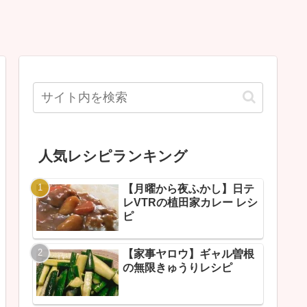
人気レシピランキング
【月曜から夜ふかし】日テ
レVTRの植田家カレー レシ
ピ
【家事ヤロウ】ギャル曽根
の無限きゅうりレシピ