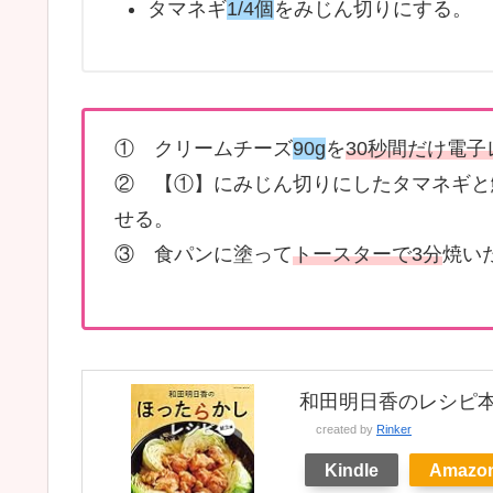
タマネギ
1/4個
をみじん切りにする。
① クリームチーズ
90g
を
30秒間だけ電
② 【①】にみじん切りにしたタマネギと
せる。
③ 食パンに塗って
トースターで3分
焼い
和田明日香のレシピ
created by
Rinker
Kindle
Amazo