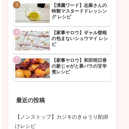
【沸騰ワード】志麻さんの
特製マスタードドレッシン
グ レシピ
【家事ヤロウ】ギャル曽根
の包まないシュウマイ レシ
ピ
【家事ヤロウ】和田明日香
の新じゃがと豚バラの甘辛
煮レシピ
最近の投稿
【ノンストップ】カジキのきゅうり餡掛
けレシピ