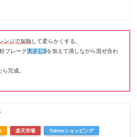
子レンジで加熱
して柔らかくする。
鮭フレーク
大さじ3
を加えて潰しながら混ぜ合わ
たら完成。
本
n
楽天市場
Yahooショッピング