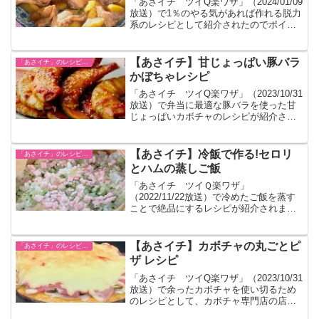
「あさイチ ツイQ楽ワザ」（2024/01/09
放送）で1％のやる気があれば作れる脱力
系のレシピとして紹介されたのでポイン
トなどをまとめました。電子レンジで2品
作ります。
【あさイチ】甘じょっぱい豚バラ
「あさイチ」のレシピまとめ
かぼちゃレシピ
「あさイチ ツイQ楽ワザ」（2023/10/31
放送）で弁当に最適な豚バラを使った甘
じょっぱいカボチャのレシピが紹介され
たのでまとめました。
【あさイチ】冷飯で作る!セロリ
「あさイチ」のレシピまとめ
とハムの蒸しご飯
「あさイチ ツイＱ楽ワザ」
（2022/11/22放送）で冷めたご飯を蒸す
ことで絶品にするレシピが紹介されまし
た。
【あさイチ】カボチャの丸ごとピ
「あさイチ」のレシピまとめ
ザ レシピ
「あさイチ ツイQ楽ワザ」（2023/10/31
放送）で余ったカボチャを使い切るため
のレシピとして、カボチャ専門店の店主
によって紹介されたレシピです。