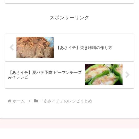
スポンサーリンク
【あさイチ】焼き味噌の作り方
【あさイチ】夏バテ予防!ピーマンチーズ
みそレシピ
ホーム
「あさイチ」のレシピまとめ