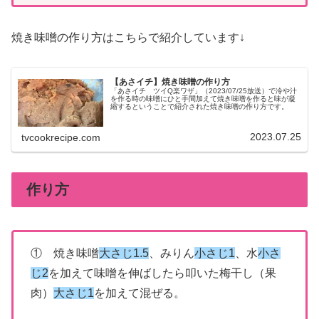
焼き味噌の作り方はこちらで紹介しています↓
【あさイチ】焼き味噌の作り方
「あさイチ ツイQ楽ワザ」（2023/07/25放送）で冷や汁
を作る時の味噌にひと手間加えて焼き味噌を作ると味が凝
縮するということで紹介された焼き味噌の作り方です。
2023.07.25
tvcookrecipe.com
作り方
① 焼き味噌
大さじ1.5
、みりん
小さじ1
、水
小さ
じ2
を加えて味噌を伸ばしたら叩いた梅干し（果
肉）
大さじ1
を加えて混ぜる。