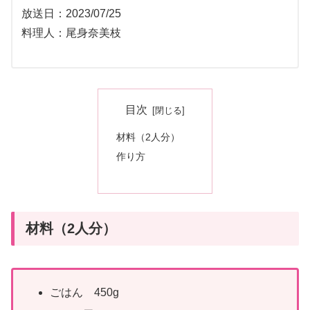
放送日：2023/07/25
料理人：尾身奈美枝
目次
材料（2人分）
作り方
材料（2人分）
ごはん 450g