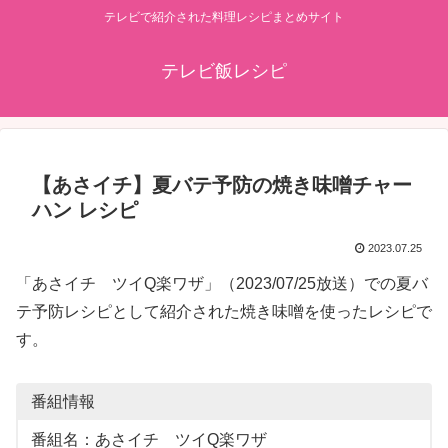
テレビで紹介された料理レシピまとめサイト
テレビ飯レシピ
【あさイチ】夏バテ予防の焼き味噌チャー
ハン レシピ
2023.07.25
「あさイチ ツイQ楽ワザ」（2023/07/25放送）での夏バ
テ予防レシピとして紹介された焼き味噌を使ったレシピで
す。
番組情報
番組名：あさイチ ツイQ楽ワザ