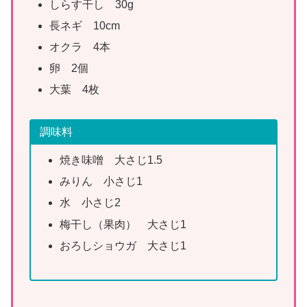
しらす干し 30g
長ネギ 10cm
オクラ 4本
卵 2個
大葉 4枚
調味料
焼き味噌 大さじ1.5
みりん 小さじ1
水 小さじ2
梅干し（果肉） 大さじ1
おろしショウガ 大さじ1