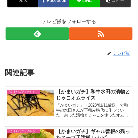
X
Facebook
LINE
コピー
テレビ飯をフォローする
テレビ飯
関連記事
【かまいガチ】和牛水田の漬物と
「かまいガチ」のレシピまとめ
じゃこオムライス
「かまいガチ」（2023/01/11放送）で和
牛の水田さんが下積み時代に作ってい
た、余った漬物とじゃこを使ったオムラ
イスのレシピが紹介されました。
【かまいガチ】ギャル曽根の残っ
「かまいガチ」のレシピまとめ
たスープ天津飯 レシピ