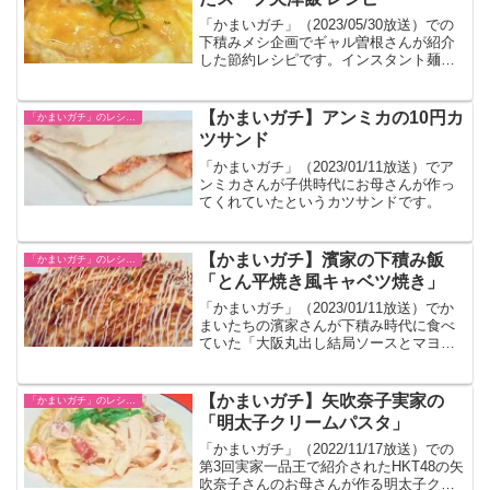
「かまいガチ」（2023/05/30放送）での
下積みメシ企画でギャル曽根さんが紹介
した節約レシピです。インスタント麺を
食べた後に残ったスープを使います。
【かまいガチ】アンミカの10円カ
「かまいガチ」のレシピまとめ
ツサンド
「かまいガチ」（2023/01/11放送）でア
ンミカさんが子供時代にお母さんが作っ
てくれていたというカツサンドです。
【かまいガチ】濱家の下積み飯
「かまいガチ」のレシピまとめ
「とん平焼き風キャベツ焼き」
「かまいガチ」（2023/01/11放送）でか
まいたちの濱家さんが下積み時代に食べ
ていた「大阪丸出し結局ソースとマヨネ
ーズかけといたらええねんメシ」のレシ
ピが紹介されました。
【かまいガチ】矢吹奈子実家の
「かまいガチ」のレシピまとめ
「明太子クリームパスタ」
「かまいガチ」（2022/11/17放送）での
第3回実家一品王で紹介されたHKT48の矢
吹奈子さんのお母さんが作る明太子クリ