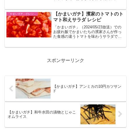
ームパスタのレシピをまとめました。
【かまいガチ】濱家のトマトのト
「かまいガチ」のレシピまとめ
マト和えサラダ レシピ
「かまいガチ」（2024/05/23放送）での
お疲れ飯でかまいたちの濱家さんが作っ
た食感の違うトマトを味わうサラダで
す。
スポンサーリンク
【かまいガチ】アンミカの10円カツサン
ド
【かまいガチ】和牛水田の漬物とじゃこ
オムライス