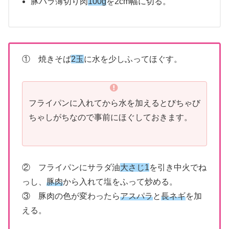
豚バラ薄切り肉
100g
を2cm幅に切る。
① 焼きそば
2玉
に水を少しふってほぐす。
フライパンに入れてから水を加えるとびちゃび
ちゃしがちなので事前にほぐしておきます。
② フライパンにサラダ油
大さじ1
を引き中火でね
っし、
豚肉
から入れて塩をふって炒める。
③ 豚肉の色が変わったら
アスパラ
と
長ネギ
を加
える。