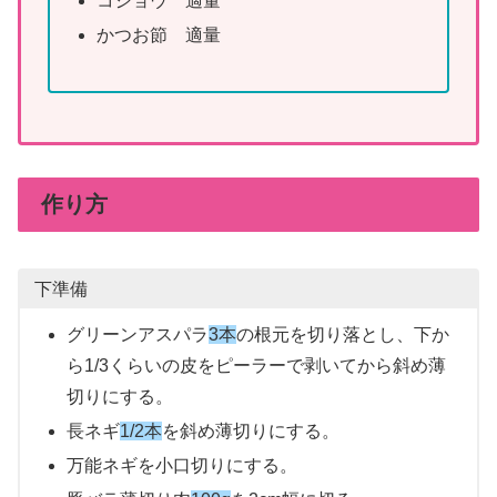
コショウ 適量
かつお節 適量
作り方
下準備
グリーンアスパラ
3本
の根元を切り落とし、下か
ら1/3くらいの皮をピーラーで剥いてから斜め薄
切りにする。
長ネギ
1/2本
を斜め薄切りにする。
万能ネギを小口切りにする。