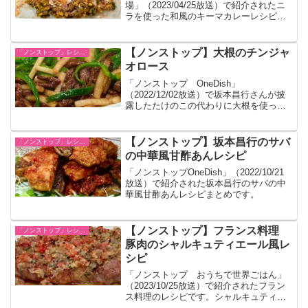
場」（2023/04/25放送）で紹介されたニ
ラを使った和風のキーマカレーレシピで
す。
【ノンストップ】大根のチンジャ
「ノンストップ」レシピ一覧
オロース
「ノンストップ OneDish」
（2022/12/02放送）で坂本昌行さんが披
露したたけのこの代わりに大根を使った
チンジャオロースのレシピまとめです。
【ノンストップ】坂本昌行のサバ
「ノンストップ」レシピ一覧
の中華風甘酢あんレシピ
「ノンストップOneDish」（2022/10/21
放送）で紹介された坂本昌行のサバの中
華風甘酢あんレシピまとめです。
【ノンストップ】フランス料理
「ノンストップ」レシピ一覧
豚肉のシャルキュティエール風レ
シピ
「ノンストップ おうちで世界ごはん」
（2023/10/25放送）で紹介されたフラン
ス料理のレシピです。シャルキュティエ
ールとは現地の精肉店でよく売られてい