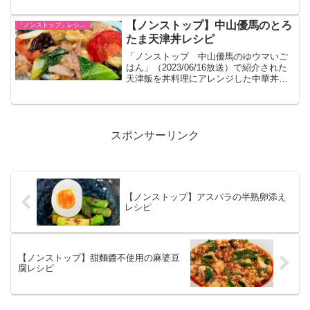
る料理とのことです。
【ノンストップ】中山優馬のとろ
「ノンストップ」レシピ一覧
たま天津丼レシピ
「ノンストップ 中山優馬のゆウマいご
はん」（2023/06/16放送）で紹介された
天津飯を丼料理にアレンジした中華丼の
レシピです。
スポンサーリンク
【ノンストップ】アスパラの半熟卵添え
レシピ
【ノンストップ】甜麵醬不使用の麻婆豆
腐レシピ