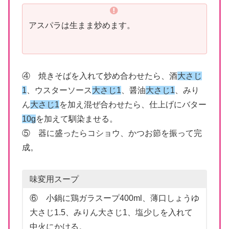
アスパラは生まま炒めます。
④ 焼きそばを入れて炒め合わせたら、酒
大さじ
1
、ウスターソース
大さじ1
、醤油
大さじ1
、みり
ん
大さじ1
を加え混ぜ合わせたら、仕上げにバター
10g
を加えて馴染ませる。
⑤ 器に盛ったらコショウ、かつお節を振って完
成。
味変用スープ
⑥ 小鍋に鶏ガラスープ400ml、薄口しょうゆ
大さじ1.5、みりん大さじ1、塩少しを入れて
中火にかける。