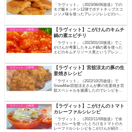
「ラヴィット」（2023/06/06放送）での
モグ飯キッチン12弾でポテトチップスコ
ンソメ味を使ったアレンジレシピのハニ
ーコンソメいも餅を作ったのでレシピを
まとめました。
【ラヴィット】こがけんのキムチ
「ラヴィット」の料理レシピ一覧
鍋の素エビチリ
「ラヴィット」（2023/01/10放送）でこ
がけんが考案したキムチ鍋の素を使った
エビのキムチリソース煮というアレンジ
レシピが紹介されました。
【ラヴィット】宮舘涼太の豚の生
「ラヴィット」の料理レシピ一覧
姜焼きレシピ
「ラヴィット」（2022/10/25放送）で
SnowMan宮舘涼太さんが豚の生姜焼き宮
舘スペシャルを披露したのでレシピをま
とめました。
【ラヴィット】こがけんのトマト
「ラヴィット」の料理レシピ一覧
カレーファルシレシピ
「ラヴィット」（2022/11/09放送）で余
ったカレーを使ったとろけるトマトのカ
レーファルシレシピをこがけんが紹介し