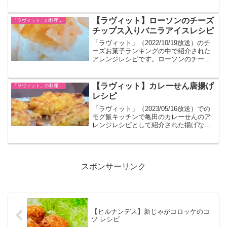
たのでまとめました。
【ラヴィット】ローソンのチーズ
「ラヴィット」の料理レシピ一覧
チップス入りバニラアイスレシピ
「ラヴィット」（2022/10/19放送）のチ
ーズお菓子ランキングの中で紹介された
アレンジレシピです。ローソンのチーズ
チップスを使用しています。
【ラヴィット】カレーせん唐揚げ
「ラヴィット」の料理レシピ一覧
レシピ
「ラヴィット」（2023/05/16放送）での
モグ飯キッチンで亀田のカレーせんのア
レンジレシピとして紹介された揚げない
唐揚げです。
スポンサーリンク
【ヒルナンデス】新じゃがコロッケのコ
ツ レシピ