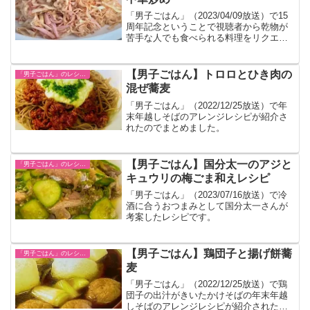
「男子ごはん」（2023/04/09放送）で15
周年記念ということで視聴者から乾物が
苦手な人でも食べられる料理をリクエス
トされて作ったレシピです。
【男子ごはん】トロロとひき肉の
「男子ごはん」のレシピまとめ
混ぜ蕎麦
「男子ごはん」（2022/12/25放送）で年
末年越しそばのアレンジレシピが紹介さ
れたのでまとめました。
【男子ごはん】国分太一のアジと
「男子ごはん」のレシピまとめ
キュウリの梅ごま和えレシピ
「男子ごはん」（2023/07/16放送）で冷
酒に合うおつまみとして国分太一さんが
考案したレシピです。
【男子ごはん】鶏団子と揚げ餅蕎
「男子ごはん」のレシピまとめ
麦
「男子ごはん」（2022/12/25放送）で鶏
団子の出汁がきいたかけそばの年末年越
しそばのアレンジレシピが紹介されたの