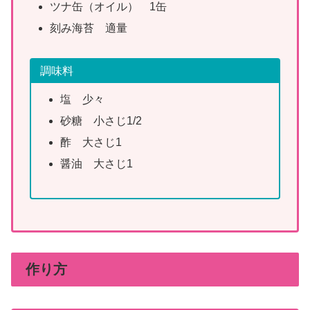
ツナ缶（オイル） 1缶
刻み海苔 適量
調味料
塩 少々
砂糖 小さじ1/2
酢 大さじ1
醤油 大さじ1
作り方