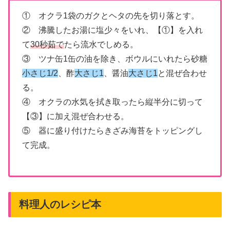
① オクラ1袋のガクとヘタの先を切り落とす。
② 沸騰したお湯に塩少々をいれ、【①】を入れ
て
30秒茹で
たら流水でしめる。
③ ツナ缶1缶の油を除き、ボウルにいれたら砂糖
小さじ1/2
、酢
大さじ1
、醤油
大さじ1
と混ぜ合わせ
る。
④ オクラの水気を拭き取ったら縦半分に切って
【③】に加え混ぜ合わせる。
⑤ 器に盛り付けたらきざみ海苔をトッピングし
て完成。
料理人のレシピ本