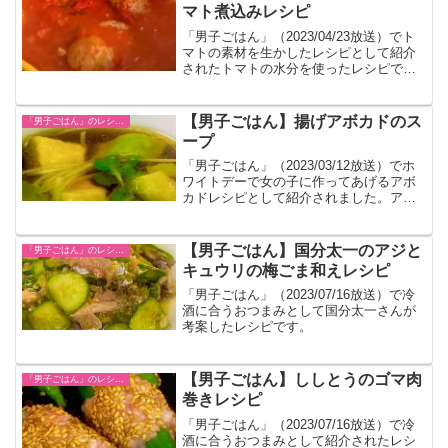
マト煮込みレシピ
「男子ごはん」（2023/04/23放送）でト
マトの素材を生かしたレシピとして紹介
されたトマトの水分を使ったレシピで
す。ライスと一緒に食べていました。
【男子ごはん】揚げアボカドのス
「男子ごはん」のレシピまとめ
ープ
「男子ごはん」（2023/03/12放送）でホ
ワイトデーで女の子に作ってあげるアボ
カドレシピとして紹介されました。アボ
カドを揚げてふわふわな新触感になりま
す。
【男子ごはん】国分太一のアジと
「男子ごはん」のレシピまとめ
キュウリの梅ごま和えレシピ
「男子ごはん」（2023/07/16放送）で冷
酒に合うおつまみとして国分太一さんが
考案したレシピです。
【男子ごはん】ししとうのゴマ肉
「男子ごはん」のレシピまとめ
巻きレシピ
「男子ごはん」（2023/07/16放送）で冷
酒に合うおつまみとして紹介されたレシ