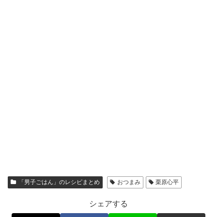
「男子ごはん」のレシピまとめ
おつまみ
栗原心平
シェアする