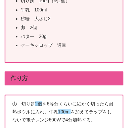
切り餅 100g（約2個）
牛乳 100ml
砂糖 大さじ3
卵 2個
バター 20g
ケーキシロップ 適量
作り方
① 切り餅
2個
を6等分くらいに細かく切ったら耐
熱ボウルに入れ、牛乳
100ml
を加えてラップをし
ないで電子レンジ600Wで4分加熱する。