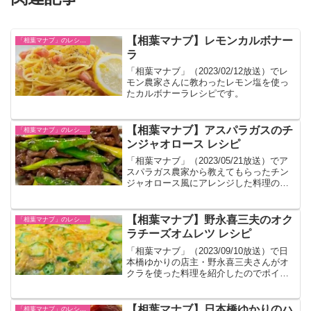
【相葉マナブ】レモンカルボナー
「相葉マナブ」のレシピまとめ
ラ
「相葉マナブ」（2023/02/12放送）でレ
モン農家さんに教わったレモン塩を使っ
たカルボナーラレシピです。
【相葉マナブ】アスパラガスのチ
「相葉マナブ」のレシピまとめ
ンジャオロース レシピ
「相葉マナブ」（2023/05/21放送）でア
スパラガス農家から教えてもらったチン
ジャオロース風にアレンジした料理のレ
シピです。
【相葉マナブ】野永喜三夫のオク
「相葉マナブ」のレシピまとめ
ラチーズオムレツ レシピ
「相葉マナブ」（2023/09/10放送）で日
本橋ゆかりの店主・野永喜三夫さんがオ
クラを使った料理を紹介したのでポイン
トもまとめました。味付は白だしだけと
いうシンプル料理です。
【相葉マナブ】日本橋ゆかりのハ
「相葉マナブ」のレシピまとめ