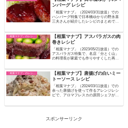
ンバーグ レシピ
「相葉マナブ」（2024/03/31放送）での
ハンバーグ特集で日本橋ゆかりの野永喜
三夫さんが紹介したレシピのまとめで
す。シン・ハンバーグと命名されていま
した。
【相葉マナブ】アスパラガスの肉
「相葉マナブ」のレシピまとめ
巻きレシピ
「相葉マナブ」（2023/05/21放送）での
アスパラガス特集で、名店「分とく山」
の料理長が家庭でも作りやすくした再現
レシピとして紹介されたものをまとめま
した。
【相葉マナブ】唐揚げの白いミー
「相葉マナブ」のレシピまとめ
トーソース レシピ
「相葉マナブ」（2024/03/11放送）での
余った唐揚げを使って作るアレンジレシ
ピで、アロマフレスカの原田シェフが考
案したひき肉ではなく刻んだ唐揚げを使
ったミートソースのポイントをまとめま
した。
スポンサーリンク