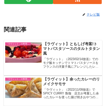
テレビ飯
関連記事
【ラヴィット】ともしげ考案!ト
「ラヴィット」の料理レシピ一覧
マトパスタソースのタルトタタン
風
「ラヴィット」（2023/02/14放送）での
モグ飯キッチンでトマトパスタソースを
フランスの洋菓子風にアレンジしたレシ
ピです。
【ラヴィット】余ったカレーのリ
「ラヴィット」の料理レシピ一覧
メイクサモサ
「ラヴィット」（2022/11/09放送）で
SPICY CURRY 魯珈 店主が考案した余
ったカレーを使った揚げ焼きおやつのサ
モサのレシピが紹介されました。