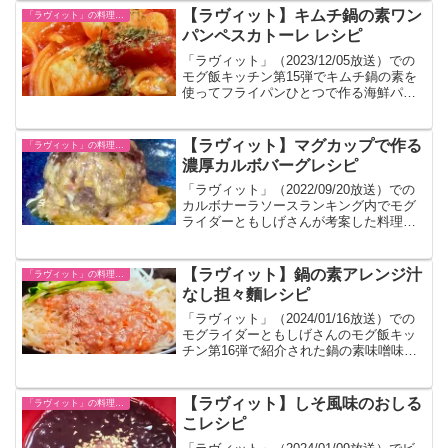
【ラヴィット】キムチ鍋の素ワン
「ラヴィット」の料理レシピ一覧
パンペスカトーレ レシピ
「ラヴィット」（2023/12/05放送）での
モグ飯キッチン第15弾でキムチ鍋の素を
使ってフライパンひとつで作る海鮮パス
タのレシピです。
【ラヴィット】マグカップで作る
「ラヴィット」の料理レシピ一覧
濃厚カルボバーグレシピ
「ラヴィット」（2022/09/20放送）での
カルボナーラソースランキング内でモグ
ライダーともしげさんが考案した料理の
レシピです。
【ラヴィット】鍋の素アレンジ汁
「ラヴィット」の料理レシピ一覧
なし担々麵レシピ
「ラヴィット」（2024/01/16放送）での
モグライダーともしげさんのモグ飯キッ
チン第16弾で紹介された鍋の素味噌味を
使って作る簡単担々麵のレシピです。
【ラヴィット】しそ風味のおしる
「ラヴィット」の料理レシピ一覧
こレシピ