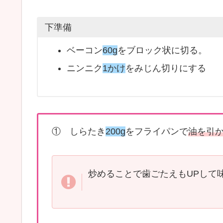
下準備
ベーコン
60g
をブロック状に切る。
ニンニク
1かけ
をみじん切りにする
① しらたき
200g
をフライパンで
油を引
炒めることで歯ごたえもUPして