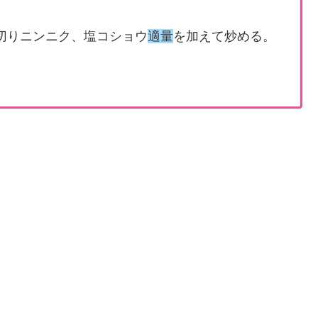
切りニンニク、塩コショウ
適量
を加えて炒める。