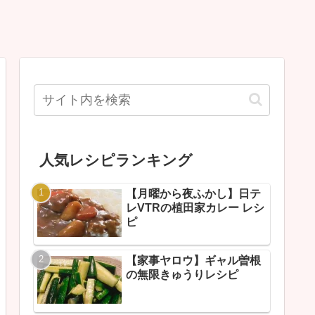
人気レシピランキング
【月曜から夜ふかし】日テ
レVTRの植田家カレー レシ
ピ
【家事ヤロウ】ギャル曽根
の無限きゅうりレシピ