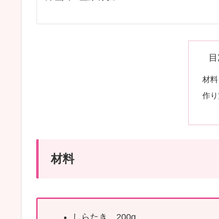
目
材料
作り
材料
しらたき 200g