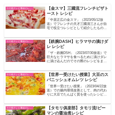
【金スマ】三國流フレンチピザト
その他テレビ番組のレシピ
ースト レシピ
「中居正広の金スマ」（2023/05/12放
送）でフレンチの天才三國清三さんが自
宅で役立つレシピとして紹介したものを
まとめました。
【鉄腕DASH】ヒラマサの漬けダ
その他テレビ番組のレシピ
レ レシピ
「ザ・鉄腕DSH」（2023/07/30放送）で
巨大なヒラマサを食べるために漬けダレ
に漬け込んだのでその際のレシピをまと
めました。大量なレシピなので家で作る
ときは半分以下の量で調節すると良いと
思います。
【世界一受けたい授業】大豆のス
その他テレビ番組のレシピ
パニッシュオムレツ レシピ
「世界一受けたい授業」（2023/04/22放
送）での腸内環境改善として、肉の代わ
りに大豆でたんぱく質を使ったレシピが
紹介されました。コレステロールや中性
脂肪を下げることが期待できるそうで
す。
【タモリ俱楽部】タモリ流!ピー
その他テレビ番組のレシピ
マンの醤油煮レシピ