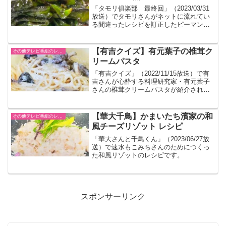
「タモリ俱楽部 最終回」（2023/03/31
放送）でタモリさんがネットに流れてい
る間違ったレシピを訂正したピーマン醤
油煮レシピです。かなり味が濃いのでご
飯と食べてください。
【有吉クイズ】有元葉子の椎茸ク
その他テレビ番組のレシピ
リームパスタ
「有吉クイズ」（2022/11/15放送）で有
吉さんが心酔する料理研究家・有元葉子
さんの椎茸クリームパスタが紹介された
のでまとめました。分量は目分量です。
【華大千鳥】かまいたち濱家の和
その他テレビ番組のレシピ
風チーズリゾット レシピ
「華大さんと千鳥くん」（2023/06/27放
送）で速水もこみちさんのためにつくっ
た和風リゾットのレシピです。
スポンサーリンク