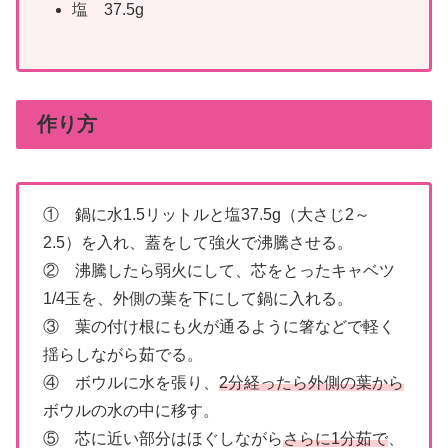
塩 37.5g
作り方
① 鍋に水1.5リットルと塩37.5g（大さじ2～
2.5）を入れ、蓋をして強火で沸騰させる。
② 沸騰したら弱火にして、芯をとったキャベツ
1/4玉を、外側の葉を下にして鍋に入れる。
③ 葉の付け根にも火が通るように箸などで軽く
揺らしながら茹でる。
④ ボウルに水を張り、
2分経ったら外側の葉から
ボウルの水の中に移す。
⑤ 芯に近い部分はほぐしながら
さらに1分茹で
、