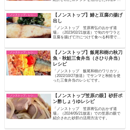
ピです。
【ノンストップ】鰆と豆腐の揚げ
「ノンストップ」レシピ一覧
出し
「ノンストップ 笠原将弘のおかず道
場」（2023/02/21放送）で旬のサワラと
豆腐を揚げて汁につけて食べる料理で
す。
【ノンストップ】飯尾和樹の秋刀
「ノンストップ」レシピ一覧
魚・秋鮭三食弁当（さひり弁当）
レシピ
「ノンストップ 飯尾和樹のワリカツ」
（2022/10/27放送）でサンマと秋鮭を使
った三食弁当のレシピです。
【ノンストップ笠原の眼】砂肝ポ
「ノンストップ」レシピ一覧
ン酢しょうゆレシピ
「ノンストップ 笠原将弘のおかず道
場」（2024/05/21放送）での笠原の眼で
紹介された砂肝の活用方法です。