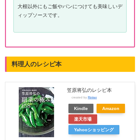
大根以外にもご飯やパンにつけても美味しいデ
ィップソースです。
料理人のレシピ本
笠原将弘のレシピ本
created by
Rinker
Kindle
Amazon
楽天市場
Yahooショッピング