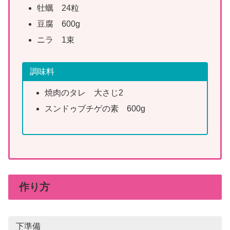
牡蠣 24粒
豆腐 600g
ニラ 1束
調味料
焼肉のタレ 大さじ2
スンドゥブチゲの素 600g
作り方
下準備