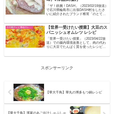
「ザ！鉄腕！DASH」（2023/02/19放送）
で石川県輪島市に出張DASH村をしたさ
いに紹介されたブランド椎茸「のとてま
り」を使った料理です。
【世界一受けたい授業】大豆のス
その他テレビ番組のレシピ
パニッシュオムレツ レシピ
「世界一受けたい授業」（2023/04/22放
送）での腸内環境改善として、肉の代わ
りに大豆でたんぱく質を使ったレシピが
紹介されました。コレステロールや中性
脂肪を下げることが期待できるそうで
す。
スポンサーリンク
【華大千鳥】華丸の博多もつ鍋レシピ
【華大千鳥】濱家のあご出汁しゃぶしゃ