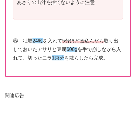
あさりの出汁を捨てないように注意
⑤ 牡蠣
24粒
を入れて
5分ほど煮込んだら
取り出
しておいたアサリと豆腐
600g
を手で崩しながら入
れて、切ったニラ
1束分
を散らしたら完成。
関連広告