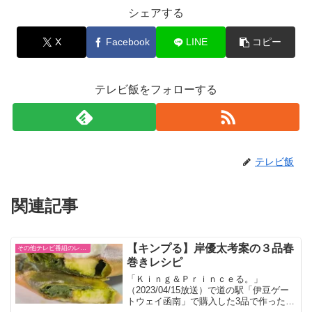
シェアする
X
Facebook
LINE
コピー
テレビ飯をフォローする
テレビ飯
関連記事
【キンプる】岸優太考案の３品春
その他テレビ番組のレシピ
巻きレシピ
「Ｋｉｎｇ＆Ｐｒｉｎｃｅる。」
（2023/04/15放送）で道の駅「伊豆ゲー
トウェイ函南」で購入した3品で作ったア