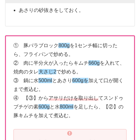
あさりの砂抜きをしておく。
① 豚バラブロック
800g
を1センチ幅に切った
ら、フライパンで炒める。
② 肉に半分火が入ったらキムチ
660g
を入れて、
焼肉のタレ
大さじ2
で炒める。
③ 鍋に水
500ml
とあさり
600gを
加えて口が開く
まで煮込む。
④ 【③】から
アサリだけを取り出し
てスンドゥ
ブチゲの素
600g
と水
800ml
を足したら、【②】の
豚キムチを加えて煮込む。