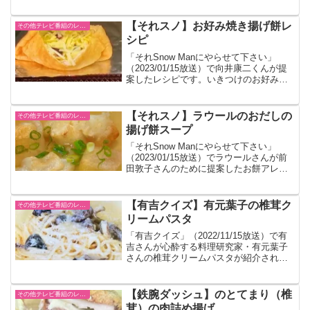
レンジ春巻きです。道の駅でしか販売し
ていない商品なので再現は難しいです
が、同じような食材で作ってみてくださ
【それスノ】お好み焼き揚げ餅レ
その他テレビ番組のレシピ
い。
シピ
「それSnow Manにやらせて下さい」
（2023/01/15放送）で向井康二くんが提
案したレシピです。いきつけのお好み焼
き屋さんが考案したそうです。
【それスノ】ラウールのおだしの
その他テレビ番組のレシピ
揚げ餅スープ
「それSnow Manにやらせて下さい」
（2023/01/15放送）でラウールさんが前
田敦子さんのために提案したお餅アレン
ジレシピです。
【有吉クイズ】有元葉子の椎茸ク
その他テレビ番組のレシピ
リームパスタ
「有吉クイズ」（2022/11/15放送）で有
吉さんが心酔する料理研究家・有元葉子
さんの椎茸クリームパスタが紹介された
のでまとめました。分量は目分量です。
【鉄腕ダッシュ】のとてまり（椎
その他テレビ番組のレシピ
茸）の肉詰め揚げ