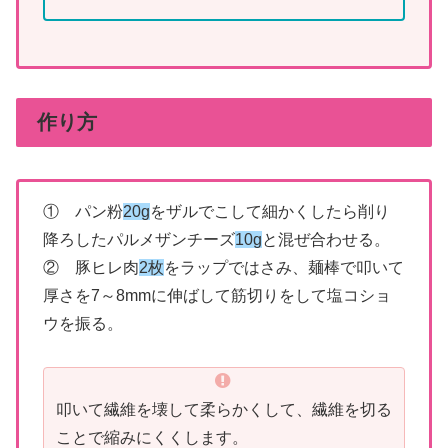
作り方
① パン粉
20g
をザルでこして細かくしたら削り
降ろしたパルメザンチーズ
10g
と混ぜ合わせる。
② 豚ヒレ肉
2枚
をラップではさみ、麺棒で叩いて
厚さを7～8mmに伸ばして筋切りをして塩コショ
ウを振る。
叩いて繊維を壊して柔らかくして、繊維を切る
ことで縮みにくくします。