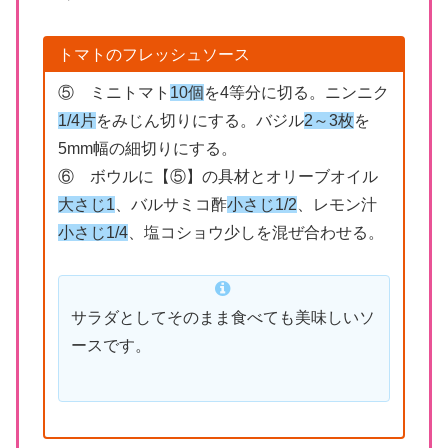
トマトのフレッシュソース
⑤ ミニトマト
10個
を4等分に切る。ニンニク
1/4片
をみじん切りにする。バジル
2～3枚
を
5mm幅の細切りにする。
⑥ ボウルに【⑤】の具材とオリーブオイル
大さじ1
、バルサミコ酢
小さじ1/2
、レモン汁
小さじ1/4
、塩コショウ少しを混ぜ合わせる。
サラダとしてそのまま食べても美味しいソ
ースです。