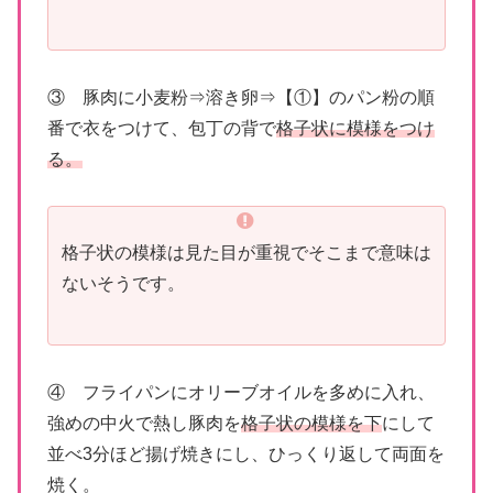
③ 豚肉に小麦粉⇒溶き卵⇒【①】のパン粉の順
番で衣をつけて、包丁の背で
格子状に模様をつけ
る。
格子状の模様は見た目が重視でそこまで意味は
ないそうです。
④ フライパンにオリーブオイルを多めに入れ、
強めの中火で熱し豚肉を
格子状の模様を下
にして
並べ3分ほど揚げ焼きにし、ひっくり返して両面を
焼く。