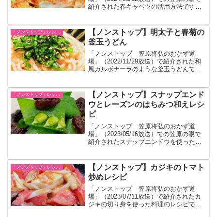
紹介された春キャベツの活用方法です。
キャベツ以外にも活用できる韓国風タレ
のレシピです。
【ノンストップ】明太子と春菊の
「ノンストップ」レシピ一覧
釜玉うどん
「ノンストップ 笠原将弘のおかず道
場」（2022/11/29放送）で紹介された和
風カルボナーラのような釜玉うどんで
す。
【ノンストップ】スナップエンド
「ノンストップ」レシピ一覧
ウとレーズンのはちみつ和えレシ
ピ
「ノンストップ 笠原将弘のおかず道
場」（2023/05/16放送）での笠原の眼で
紹介されたスナップエンドウを使った甘
さを加えた癖になるレシピです。ワイン
に合うそうです。
【ノンストップ】カジキのトマト
「ノンストップ」レシピ一覧
炒めレシピ
「ノンストップ 笠原将弘のおかず道
場」（2023/07/11放送）で紹介されたカ
ジキの切り身を使った料理のレシピで
す。