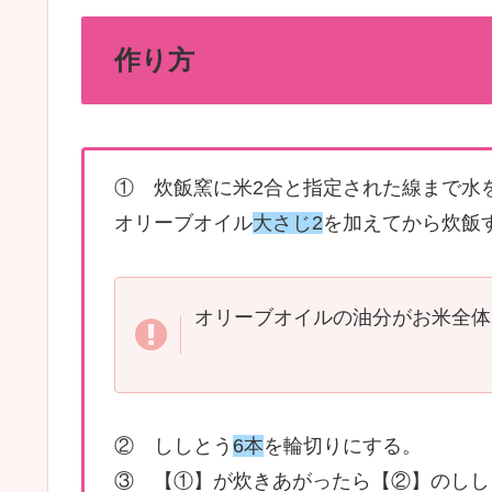
作り方
① 炊飯窯に米2合と指定された線まで水
オリーブオイル
大さじ2
を加えてから炊飯
オリーブオイルの油分がお米全体
② ししとう
6本
を輪切りにする。
③ 【①】が炊きあがったら【②】のしし