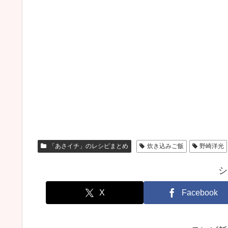
「あさイチ」のレシピまとめ
炊き込みご飯
野崎洋光
シ
X
Facebook