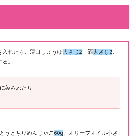
を入れたら、薄口しょうゆ
大さじ2
、酒
大さじ2
、
する。
に染みわたり
とうとちりめんじゃこ
60g
、オリーブオイル小さ