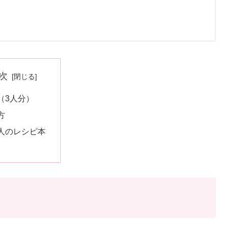
次
（3人分）
方
人のレシピ本