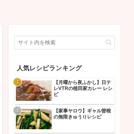
人気レシピランキング
【月曜から夜ふかし】日テ
レVTRの植田家カレー レシ
ピ
【家事ヤロウ】ギャル曽根
の無限きゅうりレシピ